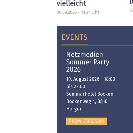
vielleicht
0
Uhr
06.08.2026 - 11:37
EVENTS
Open-i 2026 | The
Netzmedien
Swiss Innovation
Sommer Party
Platform
2026
6. November 2026 -
19. August 2026 - 18:00
:00 bis 18:00
bis 22:00
ongresshaus Zürich
Seminarhotel Bocken,
Bockenweg 4, 8810
PREMIUM EVENT
Horgen
PREMIUM EVENT