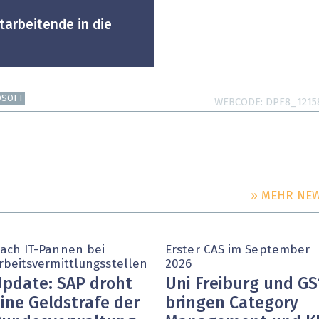
tarbeitende in die
OSOFT
WEBCODE
DPF8_1215
» MEHR NE
ach IT-Pannen bei
Erster CAS im September
rbeitsvermittlungsstellen
2026
pdate: SAP droht
Uni Freiburg und GS
ine Geldstrafe der
bringen Category