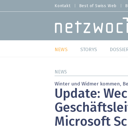
Direkt
Kontakt
Best of Swiss Web
B
HEADER
zum
MENU
Inhalt
MAIN NAVIGATION
NEWS
STORYS
DOSSIE
Live
Best o
NEWS
Wild Card
Best o
Winter und Widmer kommen, Be
Update: Wech
Studien
Best o
Geschäftslei
Meinungen
SAP S
Microsoft S
Hands-on
Arbei