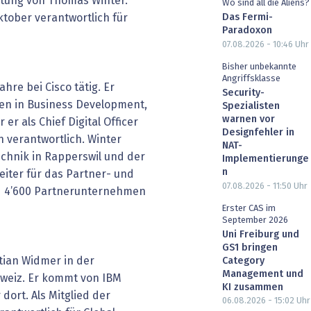
itung von Thomas Winter.
Wo sind all die Aliens?
Das Fermi-
Oktober verantwortlich für
Paradoxon
07.08.2026 - 10:46
Uhr
Bisher unbekannte
Angriffsklasse
hre bei Cisco tätig. Er
Security-
nen in Business Development,
Spezialisten
warnen vor
er als Chief Digital Officer
Designfehler in
n verantwortlich. Winter
NAT-
echnik in Rapperswil und der
Implementierunge
n
sleiter für das Partner- und
07.08.2026 - 11:50
Uhr
d 4’600 Partnerunternehmen
Erster CAS im
September 2026
Uni Freiburg und
GS1 bringen
stian Widmer in der
Category
Management und
hweiz. Er kommt von IBM
KI zusammen
 dort. Als Mitglied der
06.08.2026 - 15:02
Uhr