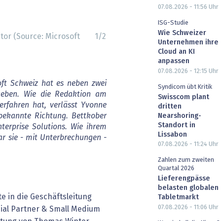
07.08.2026 - 11:56
Uhr
ISG-Studie
Wie Schweizer
ctor (Source: Microsoft
1
/
2
Unternehmen ihre
Cloud an KI
anpassen
07.08.2026 - 12:15
Uhr
oft Schweiz hat es neben zwei
Syndicom übt Kritik
eben. Wie die Redaktion am
Swisscom plant
erfahren hat, verlässt Yvonne
dritten
ekannte Richtung. Bettkober
Nearshoring-
Standort in
terprise Solutions. Wie ihrem
Lissabon
r sie - mit Unterbrechungen -
07.08.2026 - 11:24
Uhr
Zahlen zum zweiten
Quartal 2026
Lieferengpässe
belasten globalen
te in die Geschäftsleitung
Tabletmarkt
07.08.2026 - 11:06
Uhr
ial Partner & Small Medium