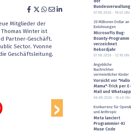
der
heit wird digital
IT for Health
Bundesverwaltung
07.08.2026 - 10:45
Uhr
chain
Artificial Intelligence
20 Millionen Dollar an
eue Mitglieder der
Belohnungen
. Thomas Winter ist
Microsofts Bug-
SGVO
Finance 2030
nd Partner-Geschäft.
Bounty-Programm
verzeichnet
ublic Sector. Yvonne
 Managed Services & Co.
Fintech & Insurtech
Rekordjahr
die Geschäftsleitung.
07.08.2026 - 12:18
Uhr
l Banking
Professional AV & Digital Signage
Angebliche
Nachrichten
vermeintlicher Kinder
 Dossiers
» alle Specials
Vorsicht vor "Hallo
›
Mama"-Trick per E
Mail und Whatsapp
06.08.2026 - 16:40
Uhr
Konkurrenz für OpenA
und Anthropic
Meta lanciert
Programmier-KI
Muse Code