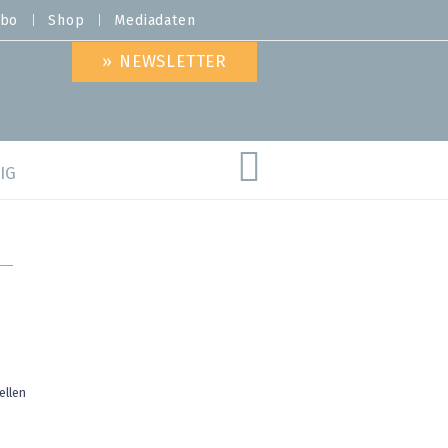
bo
Shop
Mediadaten
» NEWSLETTER
IG
are
ellen