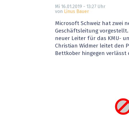
» alle News
Gesund
Mi 16.01.2019 - 13:27
Uhr
von
Linus Bauer
Block
Microsoft Schweiz hat zwei n
Geschäftsleitung vorgestellt
EU-D
neuer Leiter für das KMU- u
Christian Widmer leitet den P
XaaS,
Bettkober hingegen verlässt 
Digita
» alle