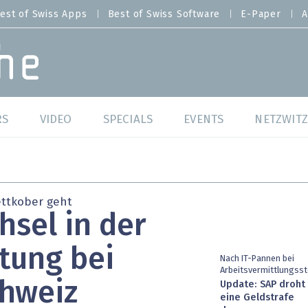
est of Swiss Apps
Best of Swiss Software
E-Paper
A
RS
VIDEO
SPECIALS
EVENTS
NETZWITZ
f Swiss Web
Swiss Digital Ranking
Best of Swiss Web
f Swiss Apps
Datacenter
Best of Swiss Apps
ttkober geht
sel in der
f Swiss Software
Cybersecurity
Best of Swiss Softw
tung bei
/4 Hana
IT for Gov
Nach IT-Pannen bei
Arbeitsvermittlungsst
chweiz
Update: SAP droht
tswelten
Cloud & Managed Services
eine Geldstrafe