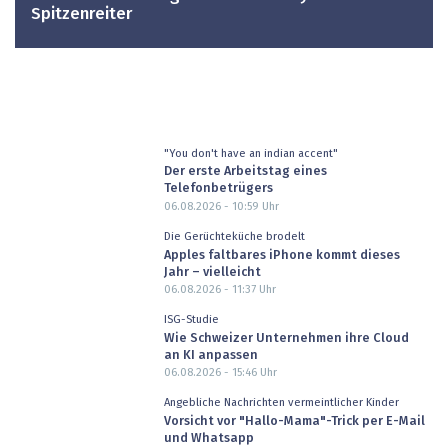
Spitzenreiter
"You don't have an indian accent"
Der erste Arbeitstag eines
Telefonbetrügers
06.08.2026 - 10:59
Uhr
Die Gerüchteküche brodelt
Apples faltbares iPhone kommt dieses
Jahr – vielleicht
06.08.2026 - 11:37
Uhr
ISG-Studie
Wie Schweizer Unternehmen ihre Cloud
an KI anpassen
06.08.2026 - 15:46
Uhr
Angebliche Nachrichten vermeintlicher Kinder
Vorsicht vor "Hallo-Mama"-Trick per E-Mail
und Whatsapp