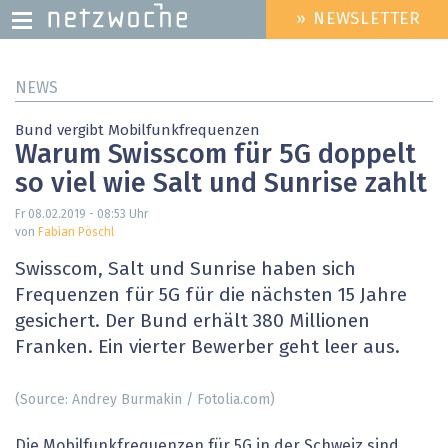
» NEWSLETTER
HEADER
MENU
Direkt
NEWS
zum
Inhalt
Bund vergibt Mobilfunkfrequenzen
Warum Swisscom für 5G doppelt
so viel wie Salt und Sunrise zahlt
Fr 08.02.2019 - 08:53
Uhr
von
Fabian Pöschl
Swisscom, Salt und Sunrise haben sich
Frequenzen für 5G für die nächsten 15 Jahre
gesichert. Der Bund erhält 380 Millionen
Franken. Ein vierter Bewerber geht leer aus.
(Source: Andrey Burmakin / Fotolia.com)
Die Mobilfunkfrequenzen für 5G in der Schweiz sind