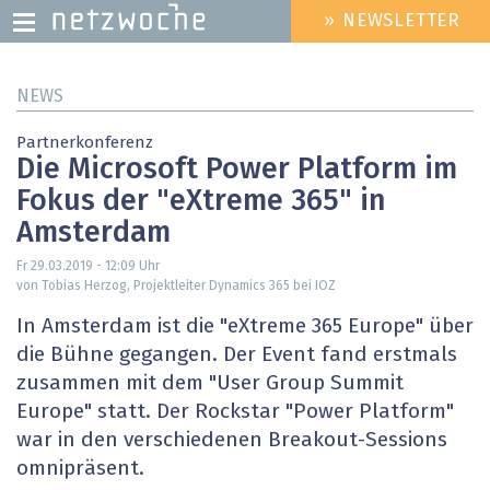
» NEWSLETTER
HEADER
MENU
Direkt
NEWS
zum
Inhalt
Partnerkonferenz
Die Microsoft Power Platform im
Fokus der "eXtreme 365" in
Amsterdam
Fr 29.03.2019 - 12:09
Uhr
von Tobias Herzog, Projektleiter Dynamics 365 bei IOZ
In Amsterdam ist die "eXtreme 365 Europe" über
die Bühne gegangen. Der Event fand erstmals
zusammen mit dem "User Group Summit
Europe" statt. Der Rockstar "Power Platform"
war in den verschiedenen Breakout-Sessions
omnipräsent.