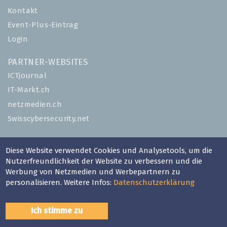
Kontakt
Event-Plus-Eintrag
Login
PARTNER-WEBSITES
ICTjournal
IT-Markt.ch
netzmedien.ch
Swisscybersecurity.net
© NETZMEDIEN AG 2026
Diese Website verwendet Cookies und Analysetools, um die
Impressum
Nutzerfreundlichkeit der Website zu verbessern und die
AGB
Werbung von Netzmedien und Werbepartnern zu
personalisieren. Weitere Infos:
Datenschutzerklärung
Nutzungsbestimmungen
Datenschutzerklärung
Ich stimme zu