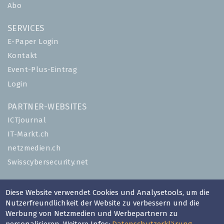
Abo
SERVICES
E-Paper Login
Kontakt
Event-Plus-Eintrag
Login
PARTNER-WEBSITES
ICTjournal
IT-Markt.ch
netzmedien.ch
Swisscybersecurity.net
© NETZMEDIEN AG 2026
Diese Website verwendet Cookies und Analysetools, um die
Impressum
Nutzerfreundlichkeit der Website zu verbessern und die
AGB
Werbung von Netzmedien und Werbepartnern zu