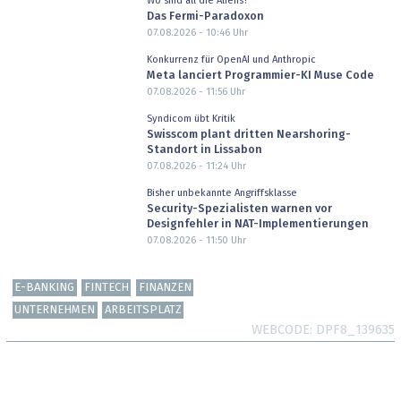
Wo sind all die Aliens?
Das Fermi-Paradoxon
07.08.2026 - 10:46
Uhr
Konkurrenz für OpenAI und Anthropic
Meta lanciert Programmier-KI Muse Code
07.08.2026 - 11:56
Uhr
Syndicom übt Kritik
Swisscom plant dritten Nearshoring-
Standort in Lissabon
07.08.2026 - 11:24
Uhr
Bisher unbekannte Angriffsklasse
Security-Spezialisten warnen vor
Designfehler in NAT-Implementierungen
07.08.2026 - 11:50
Uhr
E-BANKING
FINTECH
FINANZEN
UNTERNEHMEN
ARBEITSPLATZ
WEBCODE
DPF8_139635