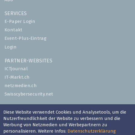
SERVICES
E-Paper Login
Kontakt
Event-Plus-Eintrag
Login
PARTNER-WEBSITES
ICTjournal
IT-Markt.ch
netzmedien.ch
Swisscybersecurity.net
© NETZMEDIEN AG 2026
Diese Website verwendet Cookies und Analysetools, um die
Impressum
Nutzerfreundlichkeit der Website zu verbessern und die
AGB
Werbung von Netzmedien und Werbepartnern zu
personalisieren. Weitere Infos:
Datenschutzerklärung
Nutzungsbestimmungen