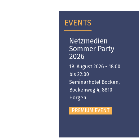
EVENTS
Open-i 2026 | The
Netzmedien
Swiss Innovation
Sommer Party
Platform
2026
6. November 2026 -
19. August 2026 - 18:00
:00 bis 18:00
bis 22:00
ongresshaus Zürich
Seminarhotel Bocken,
Bockenweg 4, 8810
PREMIUM EVENT
Horgen
PREMIUM EVENT