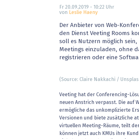
» alle News
Gesund
Fr 20.09.2019 - 10:22
Uhr
von
Leslie Haeny
Block
Der Anbieter von Web-Konfer
den Dienst Veeting Rooms ko
EU-D
soll es Nutzern möglich sein
Meetings einzuladen, ohne da
XaaS,
registrieren oder eine Softwa
Digita
(Source: Claire Nakkachi / Unsplas
» alle
Veeting hat der Conferencing-Lös
neuen Anstrich verpasst. Die auf
ermögliche das unkomplizierte Ers
Versionen und biete zusätzliche at
virtuellen Meeting-Räume, teilt der
können jetzt auch KMUs ihre Kun