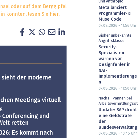
und Anthropic
nsel oder auf dem Berggipfel
Meta lanciert
Programmier-KI
in könnten, lesen Sie hier.
Muse Code
07.08.2026 - 11:56
Uhr
Bisher unbekannte
Angriffsklasse
Security-
Spezialisten
warnen vor
Designfehler in
NAT-
Implementierunge
o sieht der moderne
n
07.08.2026 - 11:50
Uhr
Nach IT-Pannen bei
chen Meetings virtuell
Arbeitsvermittlungsst
8
Update: SAP droht
o Conferencing und
eine Geldstrafe
der
Welt retten
Bundesverwaltung
2026: Es kommt nach
07.08.2026 - 10:45
Uhr