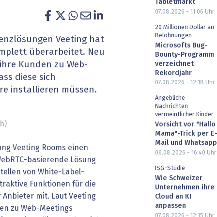
Tabletmarkt
heit wird digital
IT for Health
07.08.2026 - 11:06
Uhr
20 Millionen Dollar an
chain
Artificial Intelligence
Belohnungen
enzlösungen Veeting hat
Microsofts Bug-
mplett überarbeitet. Neu
Bounty-Programm
SGVO
Finance 2030
, ihre Kunden zu Web-
verzeichnet
Rekordjahr
ss diese sich
 Managed Services & Co.
Fintech & Insurtech
07.08.2026 - 12:18
Uhr
re installieren müssen.
Angebliche
l Banking
Professional AV & Digital Signage
Nachrichten
vermeintlicher Kinder
h)
Vorsicht vor "Hallo
 Dossiers
» alle Specials
Mama"-Trick per E
Mail und Whatsapp
ung Veeting Rooms einen
06.08.2026 - 16:40
Uhr
 WebRTC-basierende Lösung
ISG-Studie
tellen von White-Label-
Wie Schweizer
traktive Funktionen für die
Unternehmen ihre
 Anbieter mit. Laut Veeting
Cloud an KI
anpassen
den zu Web-Meetings
07.08.2026 - 12:15
Uhr