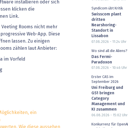
ftware installieren oder sich
Syndicom übt Kritik
essen klicken die
Swisscom plant
inen Link.
dritten
Nearshoring-
i Veeting Rooms nicht mehr
Standort in
 progressive Web-App. Diese
Lissabon
ffnen lassen. Zu einigen
07.08.2026 - 11:24
Uhr
ooms zählen laut Anbieter:
Wo sind all die Aliens?
Das Fermi-
a im Vorfeld
Paradoxon
07.08.2026 - 10:46
Uhr
g
Erster CAS im
September 2026
Uni Freiburg und
GS1 bringen
Category
Management und
KI zusammen
Möglichkeiten, ein
06.08.2026 - 15:02
Uhr
n
Konkurrenz für OpenA
uwerten. Wie diese aussehen