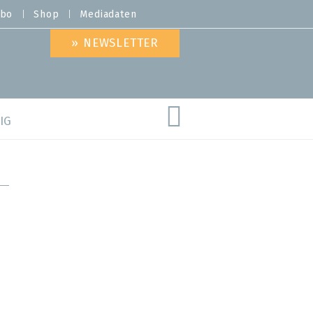
bo
Shop
Mediadaten
» NEWSLETTER
IG
are