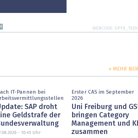
N
WEBCODE
DPF8_1520
» MEHR NE
ach IT-Pannen bei
Erster CAS im September
rbeitsvermittlungsstellen
2026
pdate: SAP droht
Uni Freiburg und GS
ine Geldstrafe der
bringen Category
Bundesverwaltung
Management und K
zusammen
Uhr
7.08.2026 - 10:45