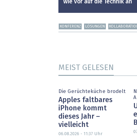
wie vor auf die Technik an
KONFERENZ
LÖSUNGEN
KOLLABORATIO
MEIST GELESEN
Die Gerüchteküche brodelt
N
A
Apples faltbares
U
iPhone kommt
e
dieses Jahr –
vielleicht
0
Uhr
06.08.2026 - 11:37