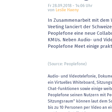
» alle News
Gesund
Fr 28.09.2018 - 14:06
Uhr
von
Leslie Haeny
Block
In Zusammenarbeit mit dem 
Veeting lanciert der Schweize
EU-D
Peoplefone eine neue Collab
KMUs. Neben Audio- und Vid
XaaS,
Peoplefone Meet einige prakt
Digita
(Source: Peoplefone)
» alle
Audio- und Videotelefonie, Dokum
ein Virtuelles Whiteboard, Sitzung
Chat-Funktionen sowie einige weit
Peoplefone seinen Nutzern mit Peo
Sitzungsraum" können laut dem Sc
bis zu 10 Personen per Video an e