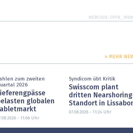
WEBCODE
DPF8_1090
» MEHR NE
ahlen zum zweiten
Syndicom übt Kritik
uartal 2026
Swisscom plant
ieferengpässe
dritten Nearshoring
elasten globalen
Standort in Lissabo
abletmarkt
Uhr
07.08.2026 - 11:24
Uhr
7.08.2026 - 11:06