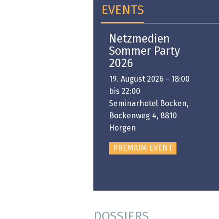
EVENTS
Open-i 2026 | The
Netzmedien
Swiss Innovation
Sommer Party
Platform
2026
6. November 2026 -
19. August 2026 - 18:00
:00 bis 18:00
bis 22:00
ongresshaus Zürich
Seminarhotel Bocken,
Bockenweg 4, 8810
PREMIUM EVENT
Horgen
PREMIUM EVENT
DOSSIERS