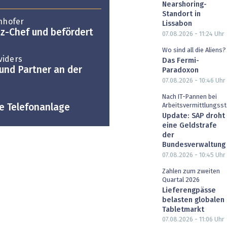
Nearshoring-
Standort in
enhofer
Lissabon
z-Chef und befördert
07.08.2026 - 11:24
Uhr
Wo sind all die Aliens?
viders
Das Fermi-
 und Partner an der
Paradoxon
07.08.2026 - 10:46
Uhr
Nach IT-Pannen bei
Arbeitsvermittlungsst
le Telefonanlage
Update: SAP droht
eine Geldstrafe
der
Bundesverwaltung
07.08.2026 - 10:45
Uhr
Zahlen zum zweiten
Quartal 2026
Lieferengpässe
belasten globalen
Tabletmarkt
07.08.2026 - 11:06
Uhr