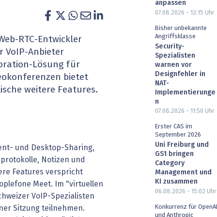
anpassen
heit wird digital
IT for Health
07.08.2026 - 12:15
Uhr
Bisher unbekannte
chain
Artificial Intelligence
Angriffsklasse
Web-RTC-Entwickler
Security-
r VoIP-Anbieter
Spezialisten
SGVO
Finance 2030
oration-Lösung für
warnen vor
Designfehler in
eokonferenzen bietet
 Managed Services & Co.
Fintech & Insurtech
NAT-
ische weitere Features.
Implementierunge
n
l Banking
Professional AV & Digital Signage
07.08.2026 - 11:50
Uhr
 Dossiers
» alle Specials
Erster CAS im
September 2026
Uni Freiburg und
ent- und Desktop-Sharing,
GS1 bringen
sprotokolle, Notizen und
Category
ere Features verspricht
Management und
KI zusammen
plefone Meet. Im "virtuellen
06.08.2026 - 15:02
Uhr
hweizer VoIP-Spezialisten
Konkurrenz für OpenA
iner Sitzung teilnehmen.
und Anthropic