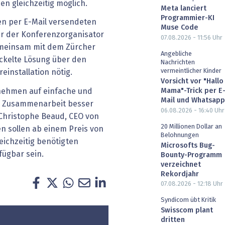
en gleichzeitig möglich.
Meta lanciert
Programmier-KI
en per E-Mail versendeten
Muse Code
ur der Konferenzorganisator
07.08.2026 - 11:56
Uhr
gemeinsam mit dem Zürcher
Angebliche
ckelte Lösung über den
Nachrichten
vermeintlicher Kinder
einstallation nötig.
Vorsicht vor "Hallo
Mama"-Trick per E
nehmen auf einfache und
Mail und Whatsapp
le Zusammenarbeit besser
06.08.2026 - 16:40
Uhr
t Christophe Beaud, CEO von
20 Millionen Dollar an
en sollen ab einem Preis von
Belohnungen
eichzeitig benötigten
Microsofts Bug-
fügbar sein.
Bounty-Programm
verzeichnet
Rekordjahr
07.08.2026 - 12:18
Uhr
Syndicom übt Kritik
Swisscom plant
dritten