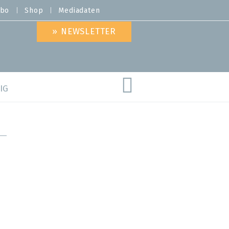
bo
Shop
Mediadaten
» NEWSLETTER
IG
are