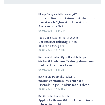
Überprüfung nach Hackerangriff
Update: Liechtensteiner Justizbehörde
nimmt nach Cyberattacke weitere
Systeme vom Netz
06.08.2026 - 12:14
Uhr
"You don't have an indian accent"
Der erste Arbeitstag eines
Telefonbetrügers
06.08.2026 - 10:59
Uhr
Nach Vorfällen bei OpenAI und Anthropic
Meta-KI bricht aus Testumgebung aus
und hackt andere Firma
06.08.2026 - 14:57
Uhr
Blick in die Deepfake-Zukunft
Warum Vertrauen ins sichtbare
Erscheinungsbild nicht mehr reicht
06.08.2026 - 12:24
Uhr
Die Gerüchteküche brodelt
Apples faltbares iPhone kommt dieses
Jahr – vielleicht