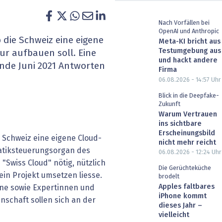
heit wird digital
IT for Health
Nach Vorfällen bei
OpenAI und Anthropic
chain
Artificial Intelligence
 die Schweiz eine eigene
Meta-KI bricht aus
Testumgebung aus
ur aufbauen soll. Eine
SGVO
Finance 2030
und hackt andere
Ende Juni 2021 Antworten
Firma
06.08.2026 - 14:57
Uhr
 Managed Services & Co.
Fintech & Insurtech
Blick in die Deepfake-
Zukunft
l Banking
Professional AV & Digital Signage
Warum Vertrauen
ins sichtbare
 Dossiers
» alle Specials
Erscheinungsbild
e Schweiz eine eigene Cloud-
nicht mehr reicht
matiksteuerungsorgan des
06.08.2026 - 12:24
Uhr
 "Swiss Cloud" nötig, nützlich
Die Gerüchteküche
ein Projekt umsetzen liesse.
brodelt
Apples faltbares
one sowie Expertinnen und
iPhone kommt
nschaft sollen sich an der
dieses Jahr –
vielleicht