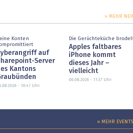
» MEHR NE
eine Konten
Die Gerüchteküche brodel
ompromittiert
Apples faltbares
yberangriff auf
iPhone kommt
harepoint-Server
dieses Jahr –
es Kantons
vielleicht
Graubünden
Uhr
06.08.2026 - 11:37
Uhr
6.08.2026 - 10:47
» MEHR EVENT