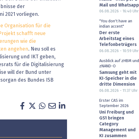
Mail und Whatsapp
ebnisse der
06.08.2026 - 16:40
Uhr
i 2021 vorliegen.
"You don't have an
e Organisation für die
indian accent"
Der erste
Projekt schafft neue
Arbeitstag eines
erungen wie die
Telefonbetrügers
sten angehen
. Neu soll es
06.08.2026 - 10:59
Uhr
isierung und IKT geben,
Ausblick auf zHBM und
rats für die Digitalisierung
zNAND-O
se will der Bund unter
Samsung geht mit
KI-Speicher in die
sorgan des Bundes ISB
dritte Dimension
06.08.2026 - 11:37
Uhr
Erster CAS im
September 2026
Uni Freiburg und
GS1 bringen
Category
Management und
KI zusammen