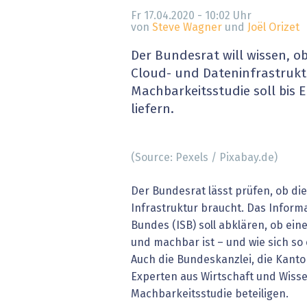
» alle News
Gesund
Fr 17.04.2020 - 10:02
Uhr
von
Steve Wagner
und
Joël Orizet
Block
Der Bundesrat will wissen, ob
Cloud- und Dateninfrastrukt
EU-D
Machbarkeitsstudie soll bis 
liefern.
XaaS,
Digita
(Source: Pexels / Pixabay.de)
» alle
Der Bundesrat lässt prüfen, ob di
Infrastruktur braucht. Das Infor
Bundes (ISB) soll abklären, ob eine
und machbar ist – und wie sich so 
Auch die Bundeskanzlei, die Kant
Experten aus Wirtschaft und Wisse
Machbarkeitsstudie beteiligen.