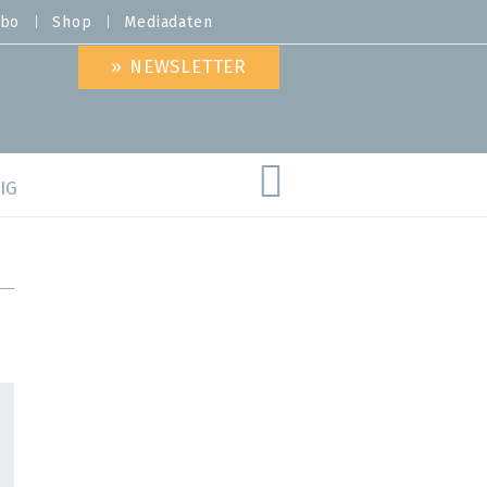
bo
Shop
Mediadaten
» NEWSLETTER
IG
are