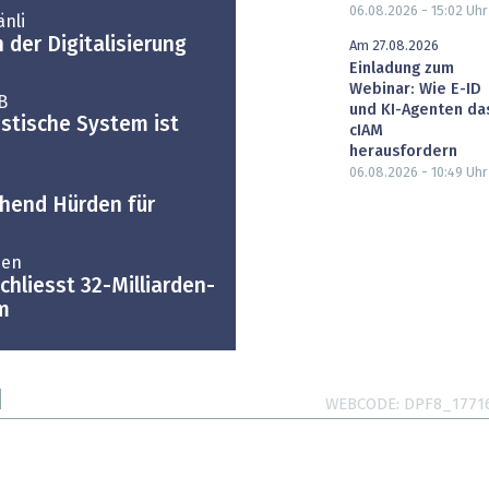
06.08.2026 - 15:02
Uhr
nli
der Digitalisierung
Am 27.08.2026
Einladung zum
Webinar: Wie E-ID
B
und KI-Agenten da
istische System ist
cIAM
herausfordern
06.08.2026 - 10:49
Uhr
n
hend Hürden für
men
chliesst 32-Milliarden-
m
WEBCODE
DPF8_1771