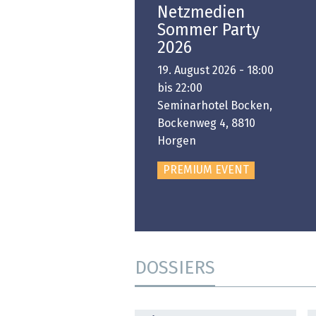
Open-i 2026 | The
Netzmedien
Swiss Innovation
Sommer Party
Platform
2026
6. November 2026 -
19. August 2026 - 18:00
:00 bis 18:00
bis 22:00
ongresshaus Zürich
Seminarhotel Bocken,
Bockenweg 4, 8810
PREMIUM EVENT
Horgen
PREMIUM EVENT
DOSSIERS
DOSSIER