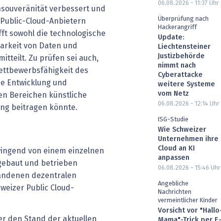
06.08.2026 - 11:37
Uhr
ensouveränität verbessert und
Überprüfung nach
 Public-Cloud-Anbietern
Hackerangriff
fft sowohl die technologische
Update:
barkeit von Daten und
Liechtensteiner
Justizbehörde
tteilt. Zu prüfen sei auch,
nimmt nach
Wettbewerbsfähigkeit des
Cyberattacke
ie Entwicklung und
weitere Systeme
vom Netz
n Bereichen künstliche
06.08.2026 - 12:14
Uhr
ung beitragen könnte.
ISG-Studie
Wie Schweizer
Unternehmen ihre
Cloud an KI
zwingend von einem einzelnen
anpassen
gebaut und betrieben
06.08.2026 - 15:46
Uhr
andenen dezentralen
Angebliche
weizer Public Cloud-
Nachrichten
vermeintlicher Kinder
Vorsicht vor "Hallo
er den Stand der aktuellen
Mama"-Trick per E