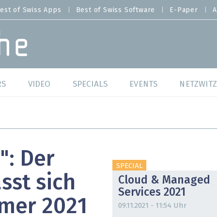
est of Swiss Apps
Best of Swiss Software
E-Paper
A
RS
VIDEO
SPECIALS
EVENTS
NETZWITZ
f Swiss Web
Swiss Digital Ranking
Best of Swiss Web
f Swiss Apps
Datacenter
Best of Swiss Apps
": Der
f Swiss Software
Cybersecurity
Best of Swiss Softw
SPECIAL
sst sich
Cloud & Managed
/4 Hana
IT for Gov
Services 2021
mmer 2021
tswelten
Cloud & Managed Services
09.11.2021 - 11:54 Uhr