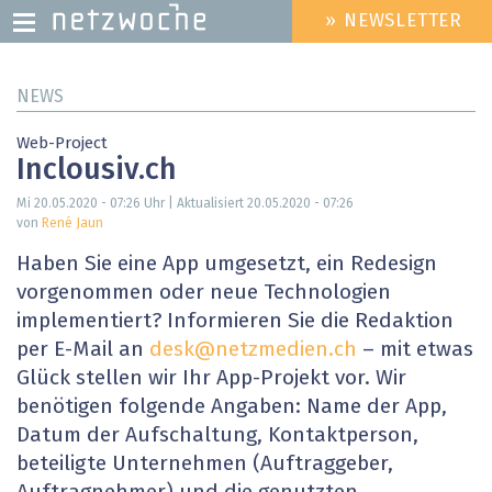
» NEWSLETTER
HEADER
MENU
Direkt
NEWS
zum
Inhalt
Web-Project
Inclousiv.ch
Mi 20.05.2020 - 07:26
Uhr | Aktualisiert
20.05.2020 - 07:26
von
René Jaun
Haben Sie eine App umgesetzt, ein Redesign
vorgenommen oder neue Technologien
implementiert? Informieren Sie die Redaktion
per E-Mail an
desk@netzmedien.ch
– mit etwas
Glück stellen wir Ihr App-Projekt vor. Wir
benötigen folgende Angaben: Name der App,
Datum der Aufschaltung, Kontaktperson,
beteiligte Unternehmen (Auftraggeber,