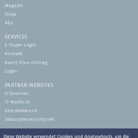
Magazin
Shop
Abo
SERVICES
E-Paper Login
Kontakt
Event-Plus-Eintrag
Login
PARTNER-WEBSITES
ICTjournal
IT-Markt.ch
netzmedien.ch
Swisscybersecurity.net
© NETZMEDIEN AG 2026
Diese Website verwendet Cookies und Analysetools, um die