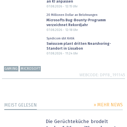
an KI anpassen
07.08.2026 - 12:15
Uhr
20 Millionen Dollar an Belohnungen
Microsofts Bug-Bounty-Programm
verzeichnet Rekordjahr
07.08.2026 - 12:18
Uhr
Syndicom übt Kritik
Swisscom plant dritten Nearshoring-
Standort in Lissabon
07.08.2026 - 11:24
Uhr
GAMING
MICROSOFT
WEBCODE
DPF8_191145
» MEHR NEWS
MEIST GELESEN
Die Gerüchteküche brodelt