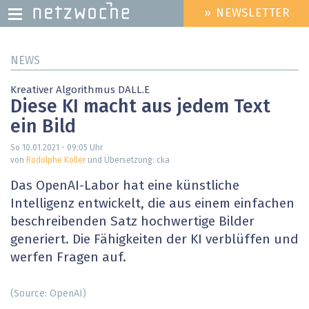
» NEWSLETTER
HEADER
MENU
Direkt
NEWS
zum
Inhalt
Kreativer Algorithmus DALL.E
Diese KI macht aus jedem Text
ein Bild
So 10.01.2021 - 09:05
Uhr
von
Rodolphe Koller
und Übersetzung: cka
Das OpenAI-Labor hat eine künstliche
Intelligenz entwickelt, die aus einem einfachen
beschreibenden Satz hochwertige Bilder
generiert. Die Fähigkeiten der KI verblüffen und
werfen Fragen auf.
(Source: OpenAI)