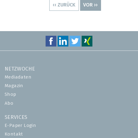
VORHERIGE
‹‹ ZURÜCK
NÄCHSTE
VOR ››
SEITE
SEITE
NETZWOCHE
Mediadaten
Magazin
Shop
Abo
SERVICES
E-Paper Login
Kontakt