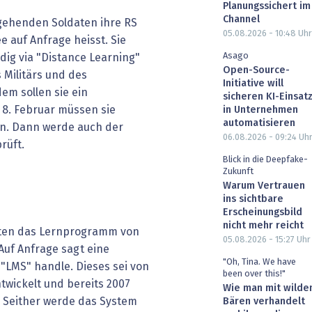
Planungssichert im
Channel
gehenden Soldaten ihre RS
05.08.2026 - 10:48
Uhr
e auf Anfrage heisst. Sie
Asago
ig via "Distance Learning"
Open-Source-
 Militärs und des
Initiative will
dem sollen sie ein
sicheren KI-Einsat
 8. Februar müssen sie
in Unternehmen
automatisieren
en. Dann werde auch der
06.08.2026 - 09:24
Uh
rüft.
Blick in die Deepfake-
Zukunft
Warum Vertrauen
ins sichtbare
Erscheinungsbild
nicht mehr reicht
uten das Lernprogramm von
05.08.2026 - 15:27
Uhr
Auf Anfrage sagt eine
"Oh, Tina. We have
 "LMS" handle. Dieses sei von
been over this!"
twickelt und bereits 2007
Wie man mit wilde
 Seither werde das System
Bären verhandelt