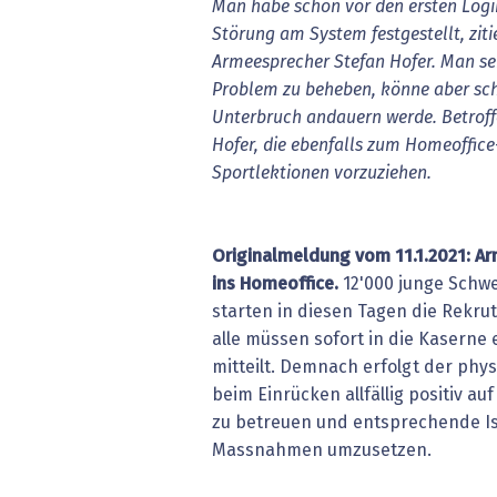
Man
habe
schon
vor
den
ersten
Logi
Störung
am
System
festgestellt,
ziti
Armeesprecher
Stefan
Hofer.
Man
se
Problem
zu
beheben,
könne
aber
sc
Unterbruch
andauern
werde.
Betrof
Hofer,
die
ebenfalls
zum
Homeoffice
Sportlektionen
vorzuziehen.
Originalmeldung
vom
11.1.2021:
Ar
ins
Homeoffice.
12'000 junge Schw
starten in diesen Tagen die Rekru
alle müssen sofort in die Kaserne 
mitteilt. Demnach erfolgt der physi
beim Einrücken allfällig positiv a
zu betreuen und entsprechende I
Massnahmen umzusetzen.