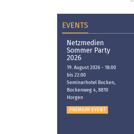
05
EVENTS
Open-i 2026 | The
Netzmedien
Swiss Innovation
Sommer Party
Platform
2026
6. November 2026 -
19. August 2026 - 18:00
:00 bis 18:00
bis 22:00
ongresshaus Zürich
Seminarhotel Bocken,
Bockenweg 4, 8810
PREMIUM EVENT
Horgen
PREMIUM EVENT