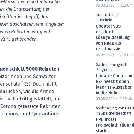
n-Versuchen
eine
technische
05.08.2026 - 11:22
Uhr
ert
die
Gratiszeitung
den
Umstrittener
i
seither
im
Begriff,
das
Entscheid
hwer
abschätzen,
wie
lange
der
Update: VBS
fenen
Rekruten
empfiehlt
erachtet
Lösegeldzahlung
-Kurs
gehörenden
von Ruag als
rechtmässig
05.08.2026 - 12:19
Uhr
Gartner korrigiert
mee
schickt
5000
Rekruten
Prognose
Update: Cloud- un
eizerinnen und Schweizer
RZ-Investitionen
tenschule (RS). Doch nicht
jagen IT-Ausgaben
einrücken, wie die Armee
in die Höhe
sche Eintritt gestaffelt, um
05.08.2026 - 15:39
Uhr
uf Corona getestete Rekruten
Absicherung von Deal
solations- und Quarantäne-
im Speichergeschäft
HPE trotzt
Preisvolatilität un
stärkt