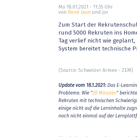
» alle News
Gesund
Mo 18.01.2021 - 11:35
Uhr
von
René Jaun
und jor
Block
Zum Start der Rekrutenschul
rund 5000 Rekruten ins Homeo
EU-D
Tag verlief nicht wie geplant
System bereitet technische 
XaaS,
Digita
(Source: Schweizer Armee - ZEM)
» alle
Update
vom
18.1.2021:
Das
E-Learnin
Probleme.
Wie
"
20 Minuten
"
berichte
Rekruten
mit
technischen
Schwierig
einige
nicht
auf
die
Lerninhalte
zugr
noch
nicht
einmal
auf
der
Lernplatt