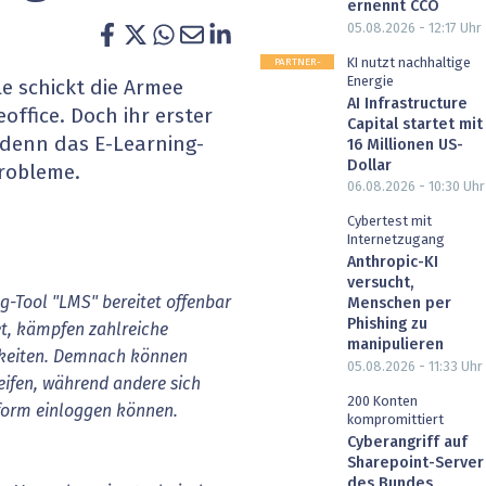
ernennt CCO
heit wird digital
IT for Health
05.08.2026 - 12:17
Uhr
PARTNER-
KI nutzt nachhaltige
chain
Artificial Intelligence
POST
Energie
e schickt die Armee
AI Infrastructure
ffice. Doch ihr erster
Capital startet mit
SGVO
Finance 2030
, denn das E-Learning-
16 Millionen US-
Dollar
Probleme.
 Managed Services & Co.
Fintech & Insurtech
06.08.2026 - 10:30
Uhr
Cybertest mit
l Banking
Professional AV & Digital Signage
Internetzugang
Anthropic-KI
 Dossiers
» alle Specials
versucht,
g-Tool
"LMS"
bereitet
offenbar
Menschen per
Phishing zu
t,
kämpfen
zahlreiche
manipulieren
keiten.
Demnach
können
05.08.2026 - 11:33
Uhr
eifen,
während
andere
sich
200 Konten
form
einloggen
können.
kompromittiert
Cyberangriff auf
Sharepoint-Server
des Bundes