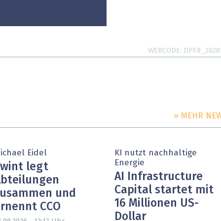
WEBCODE
DPF8_2028
» MEHR NE
PARTNER-POST
ichael Eidel
KI nutzt nachhaltige
Energie
wint legt
AI Infrastructure
bteilungen
Capital startet mit
zusammen und
16 Millionen US-
rnennt CCO
Dollar