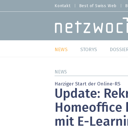
Direkt
Kontakt
Best of Swiss Web
B
HEADER
zum
MENU
Inhalt
MAIN NAVIGATION
NEWS
STORYS
DOSSIE
Live
Best o
NEWS
Wild Card
Best o
Harziger Start der Online-RS
Update: Rek
Studien
Best o
Homeoffice 
Meinungen
SAP S
mit E-Learni
Hands-on
Arbei