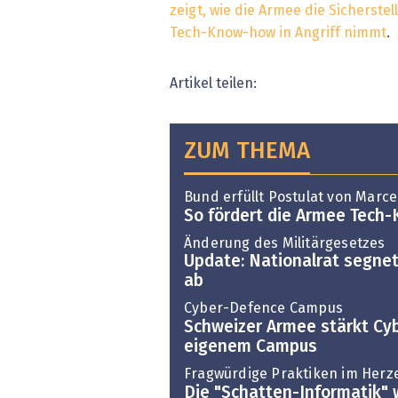
zeigt, wie die Armee die Sicherst
Tech-Know-how in Angriff nimmt
.
Artikel teilen:
ZUM THEMA
Bund erfüllt Postulat von Marce
So fördert die Armee Tech
Änderung des Militärgesetzes
Update: Nationalrat segn
ab
Cyber-Defence Campus
Schweizer Armee stärkt Cy
eigenem Campus
Fragwürdige Praktiken im Herz
Die "Schatten-Informatik" 