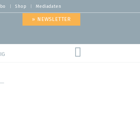
bo
Shop
Mediadaten
» NEWSLETTER
IG
are