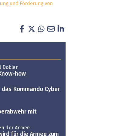
ellung und Förderung von
l Dobler
-Know-how
et das Kommando Cyber
berabwehr mit
en der Armee
wird für die Armee zum