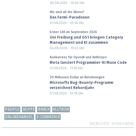
06.08.2026 - 16:40
Uhr
Wo sind all die Aliens?
Das Fermi-Paradoxon
07.08.2026 - 10:46
Uhr
Erster CAS im September 2026
Uni Freiburg und GS1 bringen Category
Management und KI zusammen
06.08.2026 - 15:02
Uhr
Konkurrenz für OpenAI und Anthropic
Meta lanciert Programmier-KI Muse Code
07.08.2026 - 11:56
Uhr
20 Millionen Dollar an Belohnungen
Microsofts Bug-Bounty-Programm
verzeichnet Rekordjahr
07.08.2026 - 12:18
Uhr
PEOPLE
KÖPFE
BRACK
ALLTRON
ONLINEHANDEL
E-COMMERCE
WEBCODE
9H564WXN