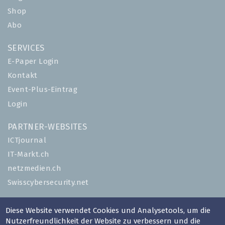
Shop
Abo
SERVICES
E-Paper Login
Kontakt
Event-Plus-Eintrag
Login
PARTNER-WEBSITES
ICTjournal
IT-Markt.ch
netzmedien.ch
Swisscybersecurity.net
© NETZMEDIEN AG 2026
Diese Website verwendet Cookies und Analysetools, um die
Impressum
Nutzerfreundlichkeit der Website zu verbessern und die