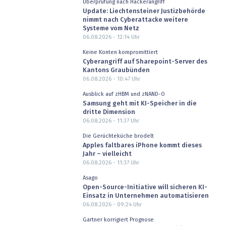
Überprüfung nach Hackerangriff
Update: Liechtensteiner Justizbehörde
nimmt nach Cyberattacke weitere
Systeme vom Netz
06.08.2026 - 12:14
Uhr
Keine Konten kompromittiert
Cyberangriff auf Sharepoint-Server des
Kantons Graubünden
06.08.2026 - 10:47
Uhr
Ausblick auf zHBM und zNAND-O
Samsung geht mit KI-Speicher in die
dritte Dimension
06.08.2026 - 11:37
Uhr
Die Gerüchteküche brodelt
Apples faltbares iPhone kommt dieses
Jahr – vielleicht
06.08.2026 - 11:37
Uhr
Asago
Open-Source-Initiative will sicheren KI-
Einsatz in Unternehmen automatisieren
06.08.2026 - 09:24
Uhr
Gartner korrigiert Prognose