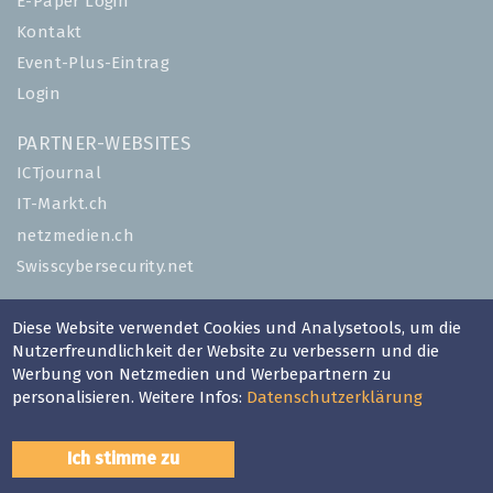
E-Paper Login
Kontakt
Event-Plus-Eintrag
Login
PARTNER-WEBSITES
ICTjournal
IT-Markt.ch
netzmedien.ch
Swisscybersecurity.net
© NETZMEDIEN AG 2026
Diese Website verwendet Cookies und Analysetools, um die
Impressum
Nutzerfreundlichkeit der Website zu verbessern und die
Werbung von Netzmedien und Werbepartnern zu
AGB
personalisieren. Weitere Infos:
Datenschutzerklärung
Nutzungsbestimmungen
Datenschutzerklärung
Ich stimme zu