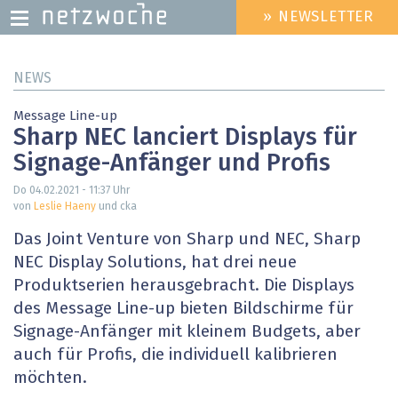
» NEWSLETTER
HEADER
MENU
Direkt
NEWS
zum
Inhalt
Message Line-up
Sharp NEC lanciert Displays für
Signage-Anfänger und Profis
Do 04.02.2021 - 11:37
Uhr
von
Leslie Haeny
und cka
Das Joint Venture von Sharp und NEC, Sharp
NEC Display Solutions, hat drei neue
Produktserien herausgebracht. Die Displays
des Message Line-up bieten Bildschirme für
Signage-Anfänger mit kleinem Budgets, aber
auch für Profis, die individuell kalibrieren
möchten.