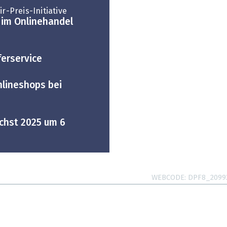
r-Preis-Initiative
 im Onlinehandel
ferservice
nlineshops bei
chst 2025 um 6
WEBCODE
DPF8_2099