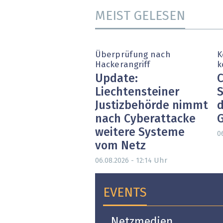
MEIST GELESEN
Überprüfung nach
K
Hackerangriff
k
Update:
C
Liechtensteiner
S
Justizbehörde nimmt
d
nach Cyberattacke
weitere Systeme
0
vom Netz
Uhr
06.08.2026 - 12:14
EVENTS
Open-i 2026 | The
Netzmedien