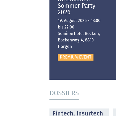
Swiss Innovation
Sommer Party
Platform
2026
6. November 2026 -
19. August 2026 - 18:00
:00 bis 18:00
bis 22:00
ongresshaus Zürich
Seminarhotel Bocken,
Bockenweg 4, 8810
PREMIUM EVENT
Horgen
PREMIUM EVENT
DOSSIERS
DOSSIER
Fintech, Insurtech