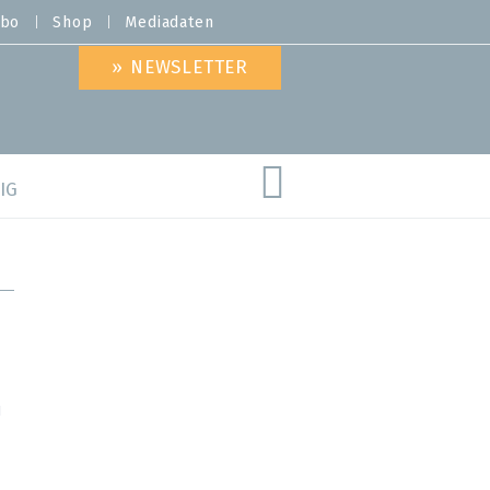
bo
Shop
Mediadaten
» NEWSLETTER
IG
are
I