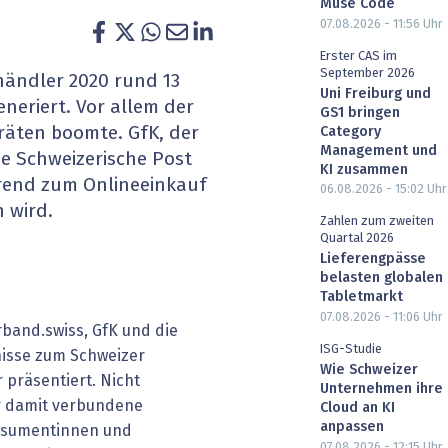
Muse Code
heit wird digital
IT for Health
07.08.2026 - 11:56
Uhr
Erster CAS im
chain
Artificial Intelligence
September 2026
händler 2020 rund 13
Uni Freiburg und
neriert. Vor allem der
GS1 bringen
SGVO
Finance 2030
räten boomte. GfK, der
Category
Management und
e Schweizerische Post
 Managed Services & Co.
Fintech & Insurtech
KI zusammen
rend zum Onlineeinkauf
06.08.2026 - 15:02
Uhr
 wird.
l Banking
Professional AV & Digital Signage
Zahlen zum zweiten
Quartal 2026
 Dossiers
» alle Specials
Lieferengpässe
belasten globalen
Tabletmarkt
07.08.2026 - 11:06
Uhr
band.swiss, GfK und die
ISG-Studie
nisse zum Schweizer
Wie Schweizer
präsentiert. Nicht
Unternehmen ihre
r damit verbundene
Cloud an KI
anpassen
nsumentinnen und
07.08.2026 - 12:15
Uhr