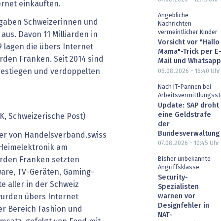
rnet einkauften.
Angebliche
n gaben Schweizerinnen und
Nachrichten
vermeintlicher Kinder
aus. Davon 11 Milliarden in
Vorsicht vor "Hallo
 lagen die übers Internet
Mama"-Trick per E
arden Franken. Seit 2014 sind
Mail und Whatsapp
 gestiegen und verdoppelten
06.08.2026 - 16:40
Uhr
Nach IT-Pannen bei
Arbeitsvermittlungsst
Update: SAP droht
eine Geldstrafe
K, Schweizerische Post)
der
Bundesverwaltung
rer von Handelsverband.swiss
07.08.2026 - 10:45
Uhr
 Heimelektronik am
iarden Franken setzten
Bisher unbekannte
Angriffsklasse
are, TV-Geräten, Gaming-
Security-
e aller in der Schweiz
Spezialisten
urden übers Internet
warnen vor
Designfehler in
er Bereich Fashion und
NAT-