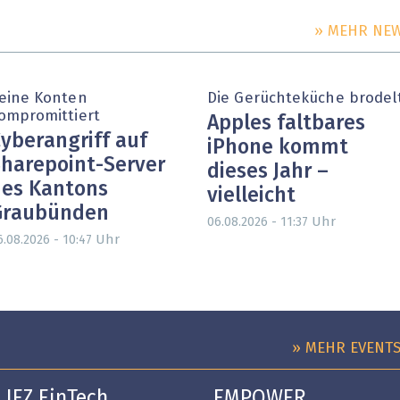
» MEHR NE
eine Konten
Die Gerüchteküche brodel
ompromittiert
Apples faltbares
yberangriff auf
iPhone kommt
harepoint-Server
dieses Jahr –
es Kantons
vielleicht
Graubünden
Uhr
06.08.2026 - 11:37
Uhr
6.08.2026 - 10:47
» MEHR EVENT
IFZ FinTech
EMPOWER