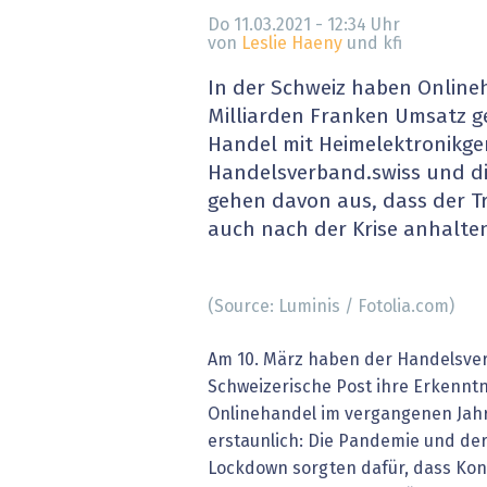
» alle News
Gesund
Do 11.03.2021 - 12:34
Uhr
von
Leslie Haeny
und kfi
Block
In der Schweiz haben Online
Milliarden Franken Umsatz ge
EU-D
Handel mit Heimelektronikge
Handelsverband.swiss und di
XaaS,
gehen davon aus, dass der T
auch nach der Krise anhalten
Digita
» alle
(Source: Luminis / Fotolia.com)
Am 10. März haben der Handelsver
Schweizerische Post ihre Erkennt
Onlinehandel im vergangenen Jahr 
erstaunlich: Die Pandemie und de
Lockdown sorgten dafür, dass Ko