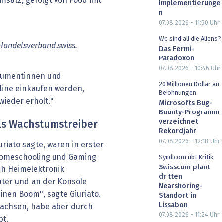
msatz, gefolgt von Food mit
Implementierunge
n
07.08.2026 - 11:50
Uhr
Wo sind all die Aliens?
 Handelsverband.swiss.
Das Fermi-
Paradoxon
07.08.2026 - 10:46
Uhr
nsumentinnen und
20 Millionen Dollar an
line einkaufen werden,
Belohnungen
wieder erholt."
Microsofts Bug-
Bounty-Programm
verzeichnet
ls Wachstumstreiber
Rekordjahr
07.08.2026 - 12:18
Uhr
riato sagte, waren in erster
 Homeschooling und Gaming
Syndicom übt Kritik
Swisscom plant
ch Heimelektronik
dritten
ter und an der Konsole
Nearshoring-
einen Boom", sagte Giuriato.
Standort in
Lissabon
ewachsen, habe aber durch
07.08.2026 - 11:24
Uhr
bt.