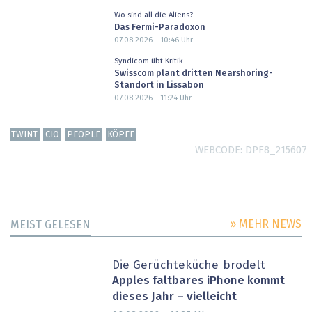
Wo sind all die Aliens?
Das Fermi-Paradoxon
07.08.2026 - 10:46
Uhr
Syndicom übt Kritik
Swisscom plant dritten Nearshoring-
Standort in Lissabon
07.08.2026 - 11:24
Uhr
TWINT
CIO
PEOPLE
KÖPFE
WEBCODE
DPF8_215607
» MEHR NEWS
MEIST GELESEN
Die Gerüchteküche brodelt
Apples faltbares iPhone kommt
dieses Jahr – vielleicht