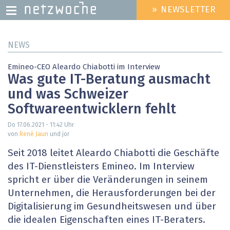
» NEWSLETTER
HEADER
MENU
Direkt
NEWS
zum
Inhalt
Emineo-CEO Aleardo Chiabotti im Interview
Was gute IT-Beratung ausmacht
und was Schweizer
Softwareentwicklern fehlt
Do 17.06.2021 - 11:42
Uhr
von
René Jaun
und jor
Seit 2018 leitet Aleardo Chiabotti die Geschäfte
des IT-Dienstleisters Emineo. Im Interview
spricht er über die Veränderungen in seinem
Unternehmen, die Herausforderungen bei der
Digitalisierung im Gesundheitswesen und über
die idealen Eigenschaften eines IT-Beraters.