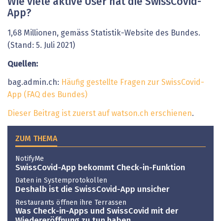
Wie viele aktive User hat die SwissCovid-
App?
1,68 Millionen, gemäss Statistik-Website des Bundes.
(Stand: 5. Juli 2021)
Quellen:
bag.admin.ch:
Häufig gestellte Fragen zur SwissCovid-
App (FAQ des Bundes)
Dieser Beitrag ist zuerst auf watson.ch erschienen
.
ZUM THEMA
NotifyMe
SwissCovid-App bekommt Check-in-Funktion
Daten in Systemprotokollen
Deshalb ist die SwissCovid-App unsicher
Restaurants öffnen ihre Terrassen
Was Check-in-Apps und SwissCovid mit der
Wiedereröffnung zu tun haben