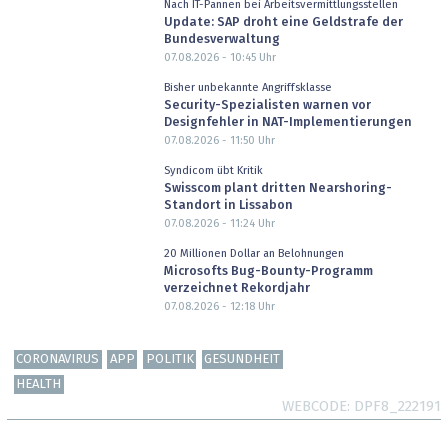
Nach IT-Pannen bei Arbeitsvermittlungsstellen
Update: SAP droht eine Geldstrafe der
Bundesverwaltung
07.08.2026 - 10:45
Uhr
Bisher unbekannte Angriffsklasse
Security-Spezialisten warnen vor
Designfehler in NAT-Implementierungen
07.08.2026 - 11:50
Uhr
Syndicom übt Kritik
Swisscom plant dritten Nearshoring-
Standort in Lissabon
07.08.2026 - 11:24
Uhr
20 Millionen Dollar an Belohnungen
Microsofts Bug-Bounty-Programm
verzeichnet Rekordjahr
07.08.2026 - 12:18
Uhr
CORONAVIRUS
APP
POLITIK
GESUNDHEIT
HEALTH
WEBCODE
DPF8_222191