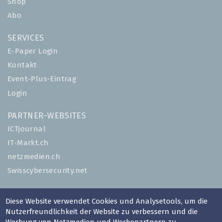
Shop
Abo
SERVICES
E-Paper Login
Kontakt
Event-Plus-Eintrag
Login
PARTNER-WEBSITES
ICTjournal
IT-Markt.ch
netzmedien.ch
Swisscybersecurity.net
© NETZMEDIEN AG 2026
Diese Website verwendet Cookies und Analysetools, um die
Impressum
Nutzerfreundlichkeit der Website zu verbessern und die
AGB