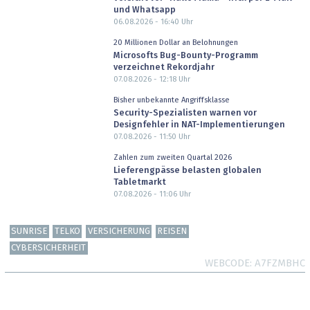
und Whatsapp
06.08.2026 - 16:40
Uhr
20 Millionen Dollar an Belohnungen
Microsofts Bug-Bounty-Programm
verzeichnet Rekordjahr
07.08.2026 - 12:18
Uhr
Bisher unbekannte Angriffsklasse
Security-Spezialisten warnen vor
Designfehler in NAT-Implementierungen
07.08.2026 - 11:50
Uhr
Zahlen zum zweiten Quartal 2026
Lieferengpässe belasten globalen
Tabletmarkt
07.08.2026 - 11:06
Uhr
SUNRISE
TELKO
VERSICHERUNG
REISEN
CYBERSICHERHEIT
WEBCODE
A7FZMBHC