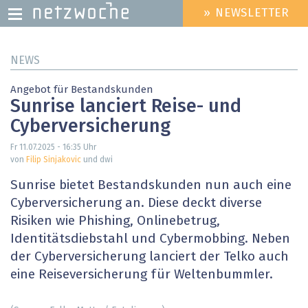
» NEWSLETTER
HEADER
MENU
Direkt
NEWS
zum
Inhalt
Angebot für Bestandskunden
Sunrise lanciert Reise- und
Cyberversicherung
Fr 11.07.2025 - 16:35
Uhr
von
Filip Sinjakovic
und dwi
Sunrise bietet Bestandskunden nun auch eine
Cyberversicherung an. Diese deckt diverse
Risiken wie Phishing, Onlinebetrug,
Identitätsdiebstahl und Cybermobbing. Neben
der Cyberversicherung lanciert der Telko auch
eine Reiseversicherung für Weltenbummler.