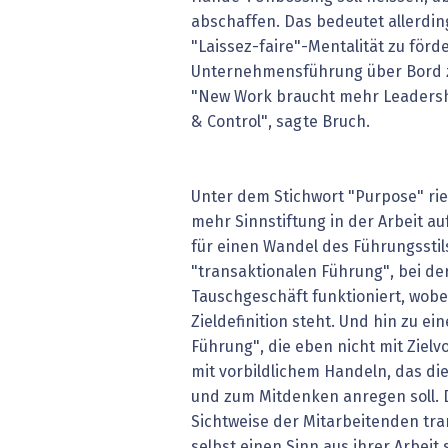
abschaffen. Das bedeutet allerding
"Laissez-faire"-Mentalität zu för
Unternehmensführung über Bord zu
"New Work braucht mehr Leaders
& Control", sagte Bruch.
Unter dem Stichwort "Purpose" rie
mehr Sinnstiftung in der Arbeit auf
für einen Wandel des Führungssti
"transaktionalen Führung", bei der
Tauschgeschäft funktioniert, wobe
Zieldefinition steht. Und hin zu e
Führung", die eben nicht mit Ziel
mit vorbildlichem Handeln, das di
und zum Mitdenken anregen soll. Di
Sichtweise der Mitarbeitenden tra
selbst einen Sinn aus ihrer Arbeit