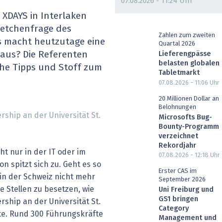
07.08.2026 - 11:24 Uhr
heit wird digital
IT for Health
 XDAYS in Interlaken
retchenfrage des
chain
Artificial Intelligence
Zahlen zum zweiten
s macht heutzutage eine
Quartal 2026
us? Die Referenten
Lieferengpässe
SGVO
Finance 2030
belasten globalen
che Tipps und Stoff zum
Tabletmarkt
 Managed Services & Co.
Fintech & Insurtech
07.08.2026 - 11:06
Uhr
20 Millionen Dollar an
l Banking
Professional AV & Digital Signage
Belohnungen
rship an der Universität St.
Microsofts Bug-
Bounty-Programm
 Dossiers
» alle Specials
verzeichnet
Rekordjahr
t nur in der IT oder im
07.08.2026 - 12:18
Uhr
n spitzt sich zu. Geht es so
Erster CAS im
 in der Schweiz nicht mehr
September 2026
Stellen zu besetzen, wie
Uni Freiburg und
GS1 bringen
rship an der Universität St.
Category
te. Rund 300 Führungskräfte
Management und