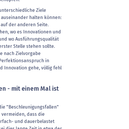
unterschiedliche Ziele
 auseinander halten können:
n auf der anderen Seite.
ehen, wo es Innovationen und
und wo Ausführungsqualität
rster Stelle stehen sollte.
 je nach Zielvorgabe
 Perfektionsanspruch in
 Innovation gehe, völlig fehl
en - mit einem Mal ist
die "Beschleunigungsfallen"
u vermeiden, dass die
rfach- und dauerbelastet
i dies lange Zeit in etwa der