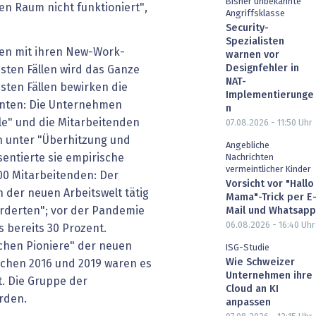
Bisher unbekannte
len Raum nicht funktioniert",
Angriffsklasse
Security-
Spezialisten
men mit ihren New-Work-
warnen vor
Designfehler in
isten Fällen wird das Ganze
NAT-
sten Fällen bewirken die
Implementierunge
anten: Die Unternehmen
n
le" und die Mitarbeitenden
07.08.2026 - 11:50
Uhr
n unter "Überhitzung und
Angebliche
sentierte sie empirische
Nachrichten
vermeintlicher Kinder
00 Mitarbeitenden: Der
Vorsicht vor "Hallo
n der neuen Arbeitswelt tätig
Mama"-Trick per E
orderten"; vor der Pandemie
Mail und Whatsapp
06.08.2026 - 16:40
Uhr
 bereits 30 Prozent.
chen Pioniere" der neuen
ISG-Studie
Wie Schweizer
ischen 2016 und 2019 waren es
Unternehmen ihre
t. Die Gruppe der
Cloud an KI
orden.
anpassen