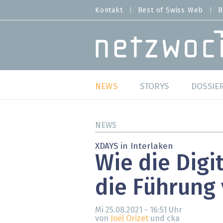
Direkt
Kontakt
Best of Swiss Web
B
HEADER
zum
MENU
Inhalt
MAIN NAVIGATION
NEWS
STORYS
DOSSIE
Live
Best o
NEWS
Wild Card
Best o
XDAYS in Interlaken
Wie die Digi
Studien
Best o
die Führung
Meinungen
SAP S
Hands-on
Arbei
Mi 25.08.2021 - 16:51
Uhr
von
Joël Orizet
und cka