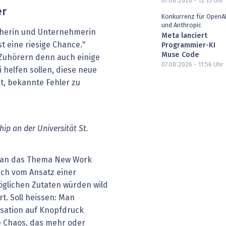
07.08.2026 - 12:15
Uhr
er
Konkurrenz für OpenA
und Anthropic
cherin und Unternehmerin
Meta lanciert
t eine riesige Chance."
Programmier-KI
Muse Code
Zuhörern denn auch einige
07.08.2026 - 11:56
Uhr
 helfen sollen, diese neue
t, bekannte Fehler zu
hip
an
der
Universität
St.
 an das Thema New Work
ach vom Ansatz einer
öglichen Zutaten würden wild
t. Soll heissen: Man
isation auf Knopfdruck
e Chaos, das mehr oder