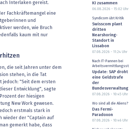
ach Interlaken gereist.
KI zusammen
06.08.2026 - 15:02
Uhr
der Fachkräftemangel eine
Syndicom übt Kritik
itgeberinnen und
Swisscom plant
ktiver werden, wie Bruch
dritten
edenfalls kaum mit nur
Nearshoring-
Standort in
Lissabon
07.08.2026 - 11:24
Uhr
rhitzen
Nach IT-Pannen bei
Arbeitsvermittlungsst
n, die seit Jahren unter dem
Update: SAP droht
ion stehen, in die Tat
eine Geldstrafe
 jedoch: "Seit dem ersten
der
Bundesverwaltung
 dieser Entwicklung", sagte
07.08.2026 - 10:45
Uhr
Prozent der hiesigen
htung New Work gewesen.
Wo sind all die Aliens?
Das Fermi-
jedoch erstmals stark in
Paradoxon
ch wieder der "Captain auf
07.08.2026 - 10:46
Uhr
l man gemerkt habe, dass