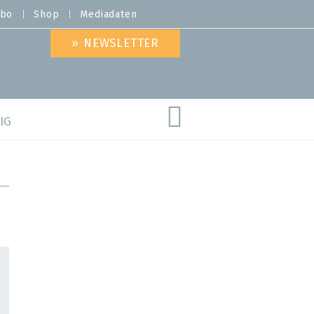
bo
Shop
Mediadaten
» NEWSLETTER
IG
are