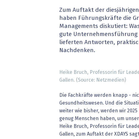
» alle News
Gesund
Zum Auftakt der diesjährigen
haben Führungskräfte die G
Block
Managements diskutiert: Wa
gute Unternehmensführung a
EU-D
lieferten Antworten, praktis
Nachdenken.
XaaS,
Digita
Heike Bruch, Professorin für Leade
Gallen. (Source: Netzmedien)
» alle
Die Fachkräfte werden knapp - nich
Gesundheitswesen. Und die Situatio
weiter wie bisher, werden wir 2025
genug Menschen haben, um unsere 
Heike Bruch, Professorin für Leade
Gallen, zum Auftakt der XDAYS sag