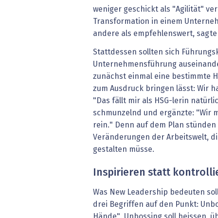
weniger geschickt als "Agilität" v
Transformation in einem Unterneh
andere als empfehlenswert, sagte
Stattdessen sollten sich Führung
Unternehmensführung auseinande
zunächst einmal eine bestimmte Ha
zum Ausdruck bringen lässt: Wir h
"Das fällt mir als HSG-lerin natürl
schmunzelnd und ergänzte: "Wir m
rein." Denn auf dem Plan stünden
Veränderungen der Arbeitswelt, d
gestalten müsse.
Inspirieren statt kontroll
Was New Leadership bedeuten sol
drei Begriffen auf den Punkt: Unb
Hände". Unbossing soll heissen, ü