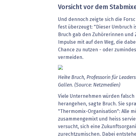
Vorsicht vor dem Stabmix
Und dennoch zeigte sich die Fors
fest überzeugt: "Dieser Umbruch is
Bruch gab den Zuhörerinnen und 
Impulse mit auf den Weg, die dabei
Chance zu nutzen - oder zumindes
vermeiden.
Heike
Bruch,
Professorin
für
Leaders
Gallen.
(Source:
Netzmedien)
Viele Unternehmen würden falsch
herangehen, sagte Bruch. Sie spr
"Thermomix-Organisation": Alle m
zusammengemixt und heiss servier
versucht, sich eine Zukunftsorgan
zurechtzumischen. Dabei entsteh