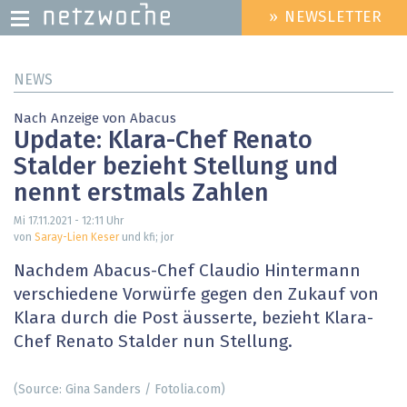
» NEWSLETTER
HEADER
MENU
Direkt
NEWS
zum
Inhalt
Nach Anzeige von Abacus
Update: Klara-Chef Renato
Stalder bezieht Stellung und
nennt erstmals Zahlen
Mi 17.11.2021 - 12:11
Uhr
von
Saray-Lien Keser
und kfi; jor
Nachdem Abacus-Chef Claudio Hintermann
verschiedene Vorwürfe gegen den Zukauf von
Klara durch die Post äusserte, bezieht Klara-
Chef Renato Stalder nun Stellung.
(Source: Gina Sanders / Fotolia.com)