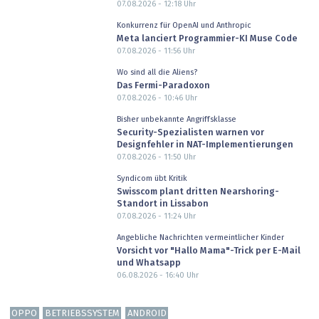
07.08.2026 - 12:18
Uhr
Konkurrenz für OpenAI und Anthropic
Meta lanciert Programmier-KI Muse Code
07.08.2026 - 11:56
Uhr
Wo sind all die Aliens?
Das Fermi-Paradoxon
07.08.2026 - 10:46
Uhr
Bisher unbekannte Angriffsklasse
Security-Spezialisten warnen vor
Designfehler in NAT-Implementierungen
07.08.2026 - 11:50
Uhr
Syndicom übt Kritik
Swisscom plant dritten Nearshoring-
Standort in Lissabon
07.08.2026 - 11:24
Uhr
Angebliche Nachrichten vermeintlicher Kinder
Vorsicht vor "Hallo Mama"-Trick per E-Mail
und Whatsapp
06.08.2026 - 16:40
Uhr
OPPO
BETRIEBSSYSTEM
ANDROID