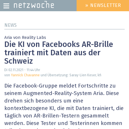
» NEWSLETTER
HEADER
MENU
Direkt
NEWS
zum
Inhalt
Aria von Reality Labs
Die KI von Facebooks AR-Brille
trainiert mit Daten aus der
Schweiz
Di 02.11.2021 - 11:44
Uhr
von
Yannick Chavanne
und Übersetzung: Saray-Lien Keser, kfi
Die Facebook-Gruppe meldet Fortschritte zu
seinem Augmented-Reality-System Aria. Diese
drehen sich besonders um eine
kontextbezogene KI, die mit Daten trainiert, die
täglich von AR-Brillen-Testern gesammelt
werden. Diese Tester und Testerinnen kommen