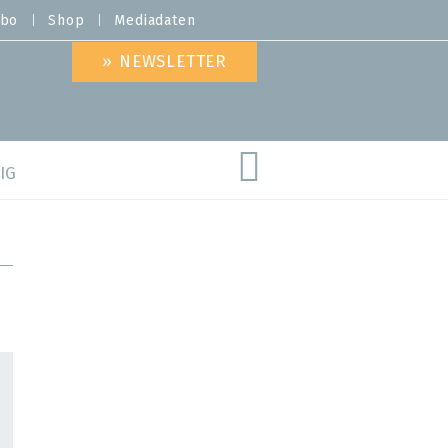
bo
Shop
Mediadaten
» NEWSLETTER
IG
are