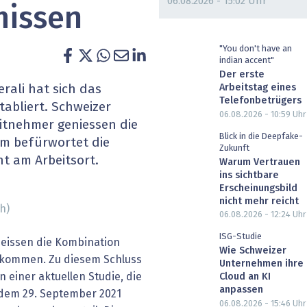
06.08.2026 - 15:02 Uhr
missen
heit wird digital
IT for Health
chain
Artificial Intelligence
"You don't have an
indian accent"
Der erste
SGVO
Finance 2030
Arbeitstag eines
rali hat sich das
Telefonbetrügers
tabliert. Schweizer
 Managed Services & Co.
Fintech & Insurtech
06.08.2026 - 10:59
Uhr
itnehmer geniessen die
Blick in die Deepfake-
em befürwortet die
l Banking
Professional AV & Digital Signage
Zukunft
ht am Arbeitsort.
Warum Vertrauen
ins sichtbare
 Dossiers
» alle Specials
Erscheinungsbild
nicht mehr reicht
h)
06.08.2026 - 12:24
Uhr
ISG-Studie
eissen die Kombination
Wie Schweizer
lkommen. Zu diesem Schluss
Unternehmen ihre
 einer aktuellen Studie, die
Cloud an KI
anpassen
dem 29. September 2021
06.08.2026 - 15:46
Uhr