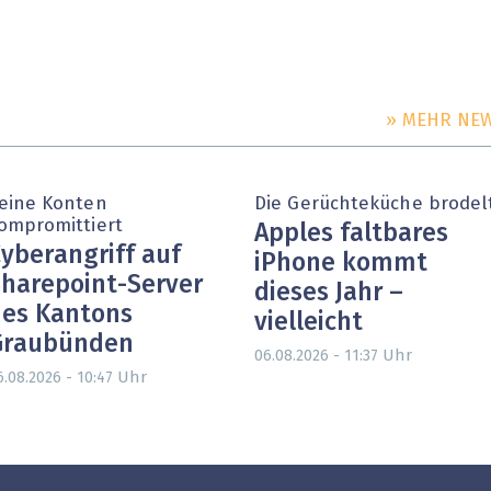
» MEHR NE
eine Konten
Die Gerüchteküche brodel
ompromittiert
Apples faltbares
yberangriff auf
iPhone kommt
harepoint-Server
dieses Jahr –
es Kantons
vielleicht
Graubünden
Uhr
06.08.2026 - 11:37
Uhr
6.08.2026 - 10:47