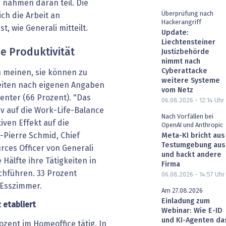
 nahmen daran teil. Die
Überprüfung nach
ch die Arbeit an
Hackerangriff
, wie Generali mitteilt.
Update:
Liechtensteiner
e Produktivität
Justizbehörde
nimmt nach
Cyberattacke
n meinen, sie können zu
weitere Systeme
beiten nach eigenen Angaben
vom Netz
ienter (66 Prozent). "Das
06.08.2026 - 12:14
Uhr
iv auf die Work-Life-Balance
Nach Vorfällen bei
iven Effekt auf die
OpenAI und Anthropic
-Pierre Schmid, Chief
Meta-KI bricht aus
Testumgebung aus
ces Officer von Generali
und hackt andere
Hälfte ihre Tätigkeiten in
Firma
hführen. 33 Prozent
06.08.2026 - 14:57
Uhr
 Esszimmer.
Am 27.08.2026
Einladung zum
 etabliert
Webinar: Wie E-ID
und KI-Agenten da
zent im Homeoffice tätig. In