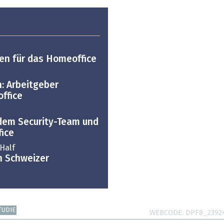
en für das Homeoffice
n: Arbeitgeber
office
 dem Security-Team und
ice
Half
n Schweizer
TUDIE
WEBCODE
DPF8_2392