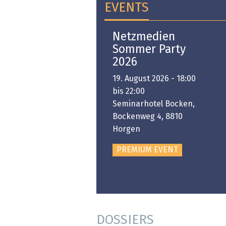
EVENTS
Open-i 2026 | The
Netzmedien
Swiss Innovation
Sommer Party
Platform
2026
6. November 2026 -
19. August 2026 - 18:00
:00 bis 18:00
bis 22:00
ongresshaus Zürich
Seminarhotel Bocken,
Bockenweg 4, 8810
PREMIUM EVENT
Horgen
PREMIUM EVENT
DOSSIERS