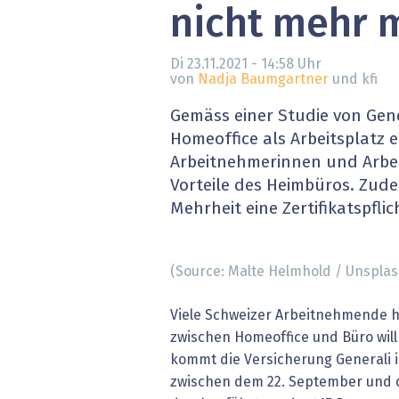
nicht mehr 
» alle News
Gesund
Block
Di 23.11.2021 - 14:58
Uhr
von
Nadja Baumgartner
und kfi
EU-D
Gemäss einer Studie von Gene
Homeoffice als Arbeitsplatz e
XaaS,
Arbeitnehmerinnen und Arbe
Vorteile des Heimbüros. Zud
Digita
Mehrheit eine Zertifikatspflic
» alle
(Source: Malte Helmhold / Unsplas
Viele Schweizer Arbeitnehmende h
zwischen Homeoffice und Büro wil
kommt die Versicherung Generali in
zwischen dem 22. September und 