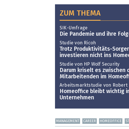
ZUM THEMA
SIK-Umfrage
Die Pandemie und ihre Folg
Studie von Ricoh
Trotz Produktivitäts-Sorge
investieren nicht ins Home
Studie von HP Wolf Security
Darum kriselt es zwischen
Mitarbeitenden im Homeoff
Arbeitsmarktstudie von Robert 
Homeoffice bleibt wichtig i
Unternehmen
MANAGEMENT
CAREER
HOMEOFFICE
S