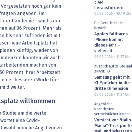
cIAM
 Vorgesetzten noch gar kein
herausfordern
efragten angaben. Im
06.08.2026 - 10:49
Uhr
nd der Pandemie - wuchs der
Die Gerüchteküche
nen auf 36 Prozent. Mehr als
brodelt
Apples faltbares
en bis sehr zufrieden ist mit
iPhone kommt
ser neue Arbeitsplatz hat
dieses Jahr –
 planen künftig, wieder von
vielleicht
06.08.2026 - 11:37
Uhr
 Umdenken konnten wir auch
Mitarbeitenden machen von
Ausblick auf zHBM und
zNAND-O
0 Prozent ihrer Arbeitszeit
Samsung geht mit
 einer besseren Work-Life-
KI-Speicher in die
hmid weiter.
dritte Dimension
06.08.2026 - 11:37
Uhr
eitsplatz willkommen
Angebliche
Nachrichten
 Studie um die vierte
vermeintlicher Kinder
Vorsicht vor "Hallo
wortet eine Covid-
Mama"-Trick per E
. Obwohl manche Angst vor zu
Mail und Whatsapp