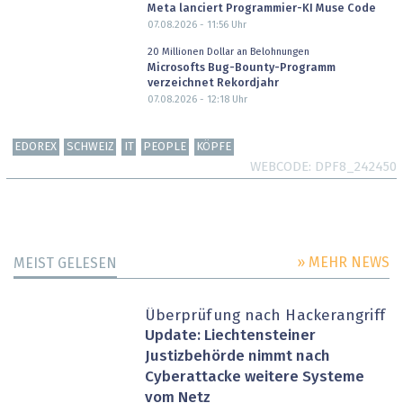
Meta lanciert Programmier-KI Muse Code
07.08.2026 - 11:56
Uhr
20 Millionen Dollar an Belohnungen
Microsofts Bug-Bounty-Programm
verzeichnet Rekordjahr
07.08.2026 - 12:18
Uhr
EDOREX
SCHWEIZ
IT
PEOPLE
KÖPFE
WEBCODE
DPF8_242450
» MEHR NEWS
MEIST GELESEN
Überprüfung nach Hackerangriff
Update: Liechtensteiner
Justizbehörde nimmt nach
Cyberattacke weitere Systeme
vom Netz