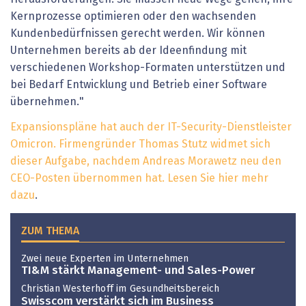
Kernprozesse optimieren oder den wachsenden
Kundenbedürfnissen gerecht werden. Wir können
Unternehmen bereits ab der Ideenfindung mit
verschiedenen Workshop-Formaten unterstützen und
bei Bedarf Entwicklung und Betrieb einer Software
übernehmen."
Expansionspläne hat auch der IT-Security-Dienstleister
Omicron. Firmengründer Thomas Stutz widmet sich
dieser Aufgabe, nachdem Andreas Morawetz neu den
CEO-Posten übernommen hat. Lesen Sie hier mehr
dazu
.
ZUM THEMA
Zwei neue Experten im Unternehmen
TI&M stärkt Management- und Sales-Power
Christian Westerhoff im Gesundheitsbereich
Swisscom verstärkt sich im Business