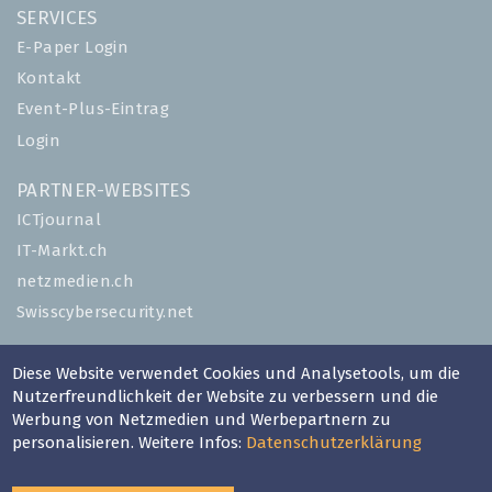
SERVICES
E-Paper Login
Kontakt
Event-Plus-Eintrag
Login
PARTNER-WEBSITES
ICTjournal
IT-Markt.ch
netzmedien.ch
Swisscybersecurity.net
© NETZMEDIEN AG 2026
Diese Website verwendet Cookies und Analysetools, um die
Impressum
Nutzerfreundlichkeit der Website zu verbessern und die
Werbung von Netzmedien und Werbepartnern zu
AGB
personalisieren. Weitere Infos:
Datenschutzerklärung
Nutzungsbestimmungen
Datenschutzerklärung