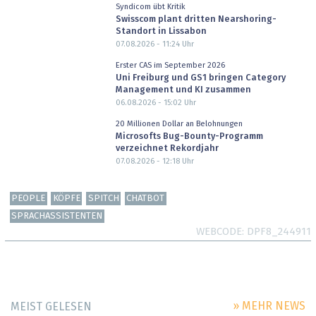
Syndicom übt Kritik
Swisscom plant dritten Nearshoring-
Standort in Lissabon
07.08.2026 - 11:24
Uhr
Erster CAS im September 2026
Uni Freiburg und GS1 bringen Category
Management und KI zusammen
06.08.2026 - 15:02
Uhr
20 Millionen Dollar an Belohnungen
Microsofts Bug-Bounty-Programm
verzeichnet Rekordjahr
07.08.2026 - 12:18
Uhr
PEOPLE
KÖPFE
SPITCH
CHATBOT
SPRACHASSISTENTEN
WEBCODE
DPF8_244911
» MEHR NEWS
MEIST GELESEN