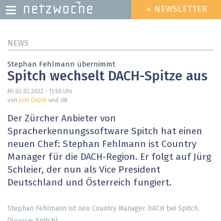
» NEWSLETTER
HEADER
MENU
Direkt
NEWS
zum
Inhalt
Stephan Fehlmann übernimmt
Spitch wechselt DACH-Spitze aus
Mi 02.02.2022 - 11:50
Uhr
von
Joël Orizet
und slk
Der Zürcher Anbieter von
Spracherkennungssoftware Spitch hat einen
neuen Chef: Stephan Fehlmann ist Country
Manager für die DACH-Region. Er folgt auf Jürg
Schleier, der nun als Vice President
Deutschland und Österreich fungiert.
Stephan Fehlmann ist neu Country Manager DACH bei Spitch.
(Source: Spitch)