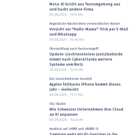
Meta-KI bricht aus Testumgebung aus
und hackt andere Firma
06.08.2026 - 14:57
Uhr
Angebliche Nachrichten vermeintlicher Kinder
Vorsicht vor "Hallo-Mama"-Trick per E-Mail
und Whatsapp
06.08.2026 - 16:40
Uhr
Überprüfung nach Hackerangriff
Update: Liechtensteiner Justizbehörde
nimmt nach Cyberattacke weitere
Systeme vom Netz
06.08.2026 - 12:14
Uhr
Die Gerüchteküche brodelt
Apples faltbares iPhone kommt dieses
Jahr – vielleicht
06.08.2026 - 11:37
Uhr
ISG-Studie
Wie Schweizer Unternehmen ihre Cloud
an KI anpassen
06.08.2026 - 15:46
Uhr
Ausblick auf zHBM und zNAND-O
Samsung geht mit KI-Speicher in die