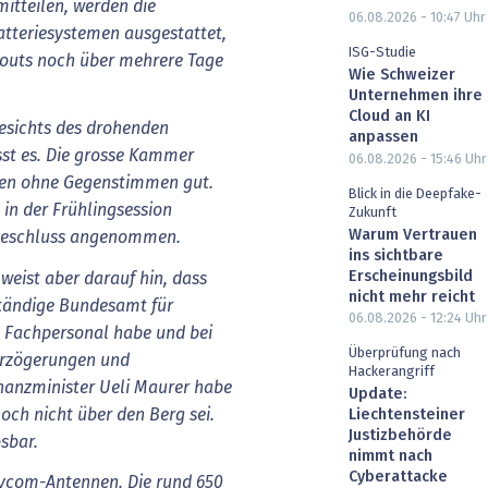
mitteilen, werden die
06.08.2026 - 10:47
Uhr
tteriesystemen ausgestattet,
ISG-Studie
kouts noch über mehrere Tage
Wie Schweizer
Unternehmen ihre
Cloud an KI
gesichts des drohenden
anpassen
sst es. Die grosse Kammer
06.08.2026 - 15:46
Uhr
men ohne Gegenstimmen gut.
Blick in die Deepfake-
 in der Frühlingsession
Zukunft
Warum Vertrauen
beschluss angenommen.
ins sichtbare
Erscheinungsbild
 weist aber darauf hin, dass
nicht mehr reicht
ständige Bundesamt für
06.08.2026 - 12:24
Uhr
 Fachpersonal habe und bei
Überprüfung nach
rzögerungen und
Hackerangriff
nanzminister Ueli Maurer habe
Update:
och nicht über den Berg sei.
Liechtensteiner
Justizbehörde
sbar.
nimmt nach
Cyberattacke
lycom-Antennen. Die rund 650