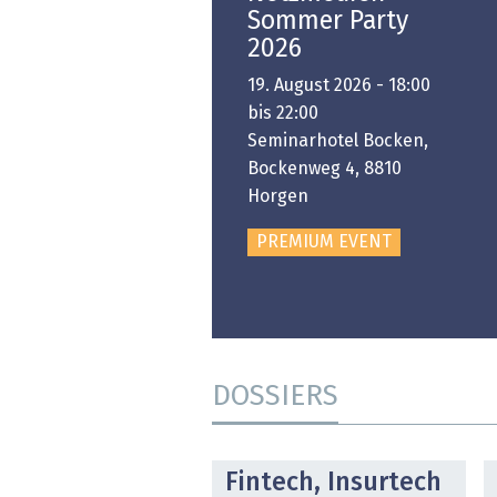
Swiss Innovation
Sommer Party
Platform
2026
6. November 2026 -
19. August 2026 - 18:00
:00 bis 18:00
bis 22:00
ongresshaus Zürich
Seminarhotel Bocken,
Bockenweg 4, 8810
PREMIUM EVENT
Horgen
PREMIUM EVENT
DOSSIERS
DOSSIER
Fintech, Insurtech