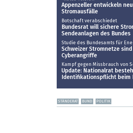
Appenzeller entwickeln ne
Stromausfälle
Botschaft verabschiedet
Bundesrat will sichere Str
Sendeanlagen des Bundes
Studie des Bundesamts für Ene
Schweizer Stromnetze sind a
Cyberangriffe
Kampf gegen Missbrauch von S
Update: Nationalrat besteh
Identifikationspflicht bei
STÄNDERAT
BUND
POLITIK