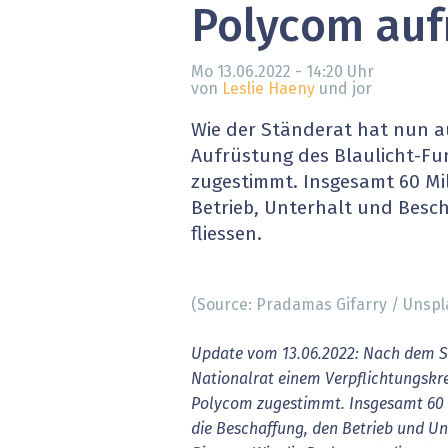
Polycom au
» alle News
Gesund
Block
Mo 13.06.2022 - 14:20
Uhr
von
Leslie Haeny
und jor
EU-D
Wie der Ständerat hat nun a
Aufrüstung des Blaulicht-F
XaaS,
zugestimmt. Insgesamt 60 Mil
Betrieb, Unterhalt und Besc
Digita
fliessen.
» alle
(Source: Pradamas Gifarry / Unspl
Update vom 13.06.2022: Nach dem S
Nationalrat einem Verpflichtungskr
Polycom zugestimmt. Insgesamt 60 M
die Beschaffung, den Betrieb und Un