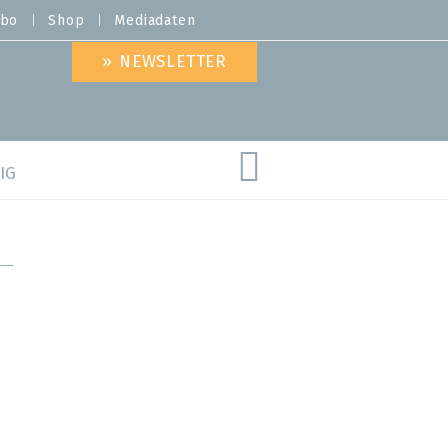
bo
Shop
Mediadaten
» NEWSLETTER
IG
are