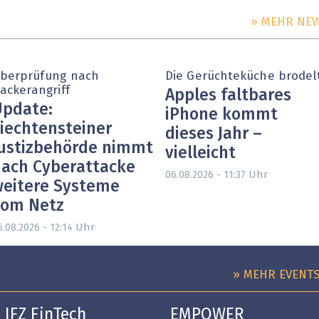
» MEHR NE
berprüfung nach
Die Gerüchteküche brodel
ackerangriff
Apples faltbares
pdate:
iPhone kommt
iechtensteiner
dieses Jahr –
ustizbehörde nimmt
vielleicht
ach Cyberattacke
Uhr
06.08.2026 - 11:37
eitere Systeme
vom Netz
Uhr
6.08.2026 - 12:14
» MEHR EVENT
IFZ FinTech
EMPOWER