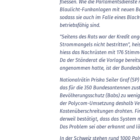
fliessen. Wie die Parlamentsdienste 
Blaulicht-Funkanlagen mit neuen Ba
sodass sie auch im Falle eines Blac
betriebsfähig sind.
"Seitens des Rats war der Kredit an
Strommangels nicht bestritten", hei
hiess das Nachrüsten mit 176 Stim
Da der Ständerat die Vorlage bereits
angenommen hatte, ist der Bundes
Nationalrätin Priska Seiler Graf (SP)
das für die 350 Bundesantennen zu
Bevölkerungsschutz (Babs) zu wenig
der Polycom-Umsetzung deshalb Ve
Kostenüberschreitungen drohten. Fi
derweil bestätigt, dass das System n
Das Problem sei aber erkannt und lö
In der Schweiz stehen rund 1000 Po