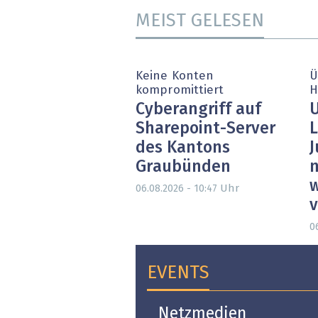
MEIST GELESEN
Keine Konten
Ü
kompromittiert
H
Cyberangriff auf
U
Sharepoint-Server
L
des Kantons
J
Graubünden
n
w
Uhr
06.08.2026 - 10:47
0
EVENTS
Open-i 2026 | The
Netzmedien