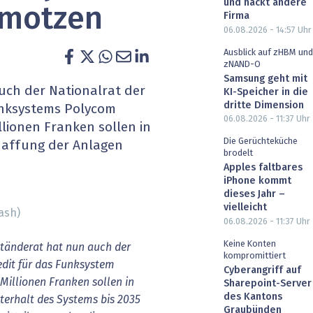
und hackt andere
fmotzen
heit wird digital
IT for Health
Firma
06.08.2026 - 14:57
Uhr
chain
Artificial Intelligence
Ausblick auf zHBM und
zNAND-O
Samsung geht mit
SGVO
Finance 2030
uch der Nationalrat der
KI-Speicher in die
dritte Dimension
unksystems Polycom
 Managed Services & Co.
Fintech & Insurtech
06.08.2026 - 11:37
Uhr
lionen Franken sollen in
Die Gerüchteküche
haffung der Anlagen
l Banking
Professional AV & Digital Signage
brodelt
Apples faltbares
 Dossiers
» alle Specials
iPhone kommt
dieses Jahr –
vielleicht
ash)
06.08.2026 - 11:37
Uhr
Keine Konten
tänderat hat nun auch der
kompromittiert
edit für das Funksystem
Cyberangriff auf
illionen Franken sollen in
Sharepoint-Server
des Kantons
terhalt des Systems bis 2035
Graubünden