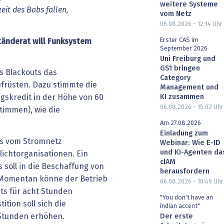
weitere Systeme
eit des Babs fallen,
vom Netz
06.08.2026 - 12:14
Uhr
Erster CAS im
tänderat will Funksystem
September 2026
Uni Freiburg und
GS1 bringen
es Blackouts das
Category
früsten. Dazu stimmte die
Management und
KI zusammen
gskredit in der Höhe von 60
06.08.2026 - 15:02
Uhr
Stimmen), wie die
Am 27.08.2026
Einladung zum
as vom Stromnetz
Webinar: Wie E-ID
und KI-Agenten da
ichtorganisationen. Ein
cIAM
s soll in die Beschaffung von
herausfordern
. Momentan könne der Betrieb
06.08.2026 - 10:49
Uhr
uts für acht Stunden
"You don't have an
ition soll sich die
indian accent"
 Stunden erhöhen.
Der erste