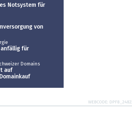
ues Notsystem für
omversorgung von
rgie
nfällig für
chweizer Domains
t auf
m Domainkauf
WEBCODE
DPF8_2482