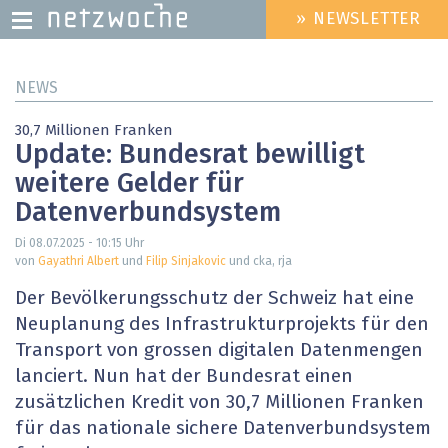
» NEWSLETTER
HEADER
MENU
Direkt
NEWS
zum
Inhalt
30,7 Millionen Franken
Update: Bundesrat bewilligt
weitere Gelder für
Datenverbundsystem
Di 08.07.2025 - 10:15
Uhr
von
Gayathri Albert
und
Filip Sinjakovic
und cka, rja
Der Bevölkerungsschutz der Schweiz hat eine
Neuplanung des Infrastrukturprojekts für den
Transport von grossen digitalen Datenmengen
lanciert. Nun hat der Bundesrat einen
zusätzlichen Kredit von 30,7 Millionen Franken
für das nationale sichere Datenverbundsystem