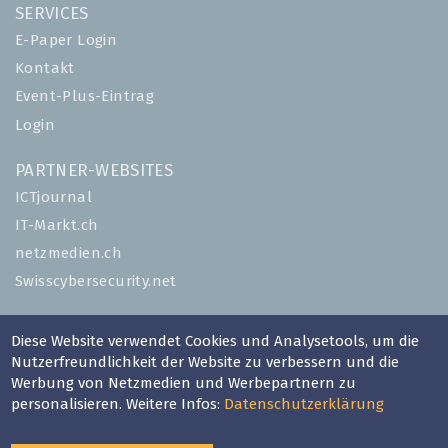
SERVICES
E-Paper Login
Kontakt
Event-Plus-Eintrag
Login
PARTNER-WEBSITES
ICTjournal
IT-Markt.ch
netzmedien.ch
Swisscybersecurity.net
© NETZMEDIEN AG 2026
Diese Website verwendet Cookies und Analysetools, um die
Impressum
Nutzerfreundlichkeit der Website zu verbessern und die
AGB
Werbung von Netzmedien und Werbepartnern zu
personalisieren. Weitere Infos:
Datenschutzerklärung
Nutzungsbestimmungen
Datenschutzerklärung