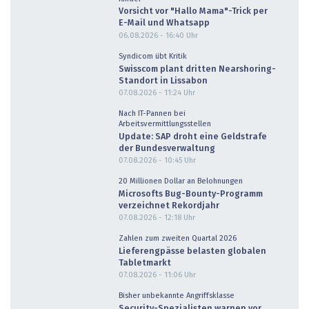
Vorsicht vor "Hallo Mama"-Trick per
E-Mail und Whatsapp
06.08.2026 - 16:40
Uhr
Syndicom übt Kritik
Swisscom plant dritten Nearshoring-
Standort in Lissabon
07.08.2026 - 11:24
Uhr
Nach IT-Pannen bei
Arbeitsvermittlungsstellen
Update: SAP droht eine Geldstrafe
der Bundesverwaltung
07.08.2026 - 10:45
Uhr
20 Millionen Dollar an Belohnungen
Microsofts Bug-Bounty-Programm
verzeichnet Rekordjahr
07.08.2026 - 12:18
Uhr
Zahlen zum zweiten Quartal 2026
Lieferengpässe belasten globalen
Tabletmarkt
07.08.2026 - 11:06
Uhr
Bisher unbekannte Angriffsklasse
Security-Spezialisten warnen vor