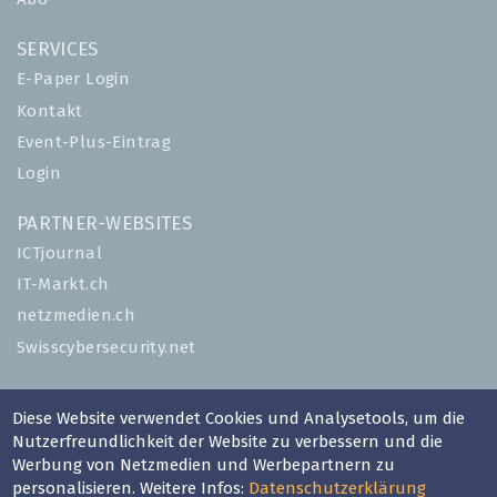
SERVICES
E-Paper Login
Kontakt
Event-Plus-Eintrag
Login
PARTNER-WEBSITES
ICTjournal
IT-Markt.ch
netzmedien.ch
Swisscybersecurity.net
© NETZMEDIEN AG 2026
Diese Website verwendet Cookies und Analysetools, um die
Impressum
Nutzerfreundlichkeit der Website zu verbessern und die
AGB
Werbung von Netzmedien und Werbepartnern zu
personalisieren. Weitere Infos:
Datenschutzerklärung
Nutzungsbestimmungen