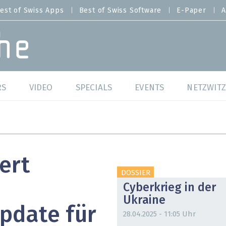
est of Swiss Apps
Best of Swiss Software
E-Paper
A
RS
VIDEO
SPECIALS
EVENTS
NETZWITZ
f Swiss Web
Swiss Digital Ranking
Best of Swiss Web
f Swiss Apps
Datacenter
Best of Swiss Apps
ert
f Swiss Software
Cybersecurity
Best of Swiss Softw
DOSSIER
Cyberkrieg in der
/4 Hana
IT for Gov
Ukraine
pdate für
tswelten
Cloud & Managed Services
28.04.2025 - 11:05 Uhr