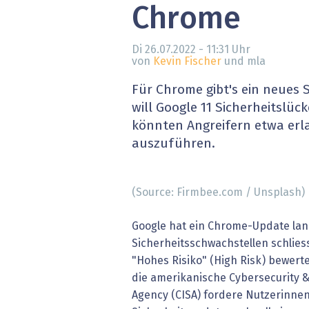
Chrome
» alle News
Gesund
Block
Di 26.07.2022 - 11:31
Uhr
von
Kevin Fischer
und mla
EU-D
Für Chrome gibt's ein neues 
will Google 11 Sicherheitslück
XaaS,
könnten Angreifern etwa erl
auszuführen.
Digita
» alle
(Source: Firmbee.com / Unsplash)
Google hat ein Chrome-Update lanci
Sicherheitsschwachstellen schliess
"Hohes Risiko" (High Risk) bewertet
die amerikanische Cybersecurity &
Agency (CISA) fordere Nutzerinnen