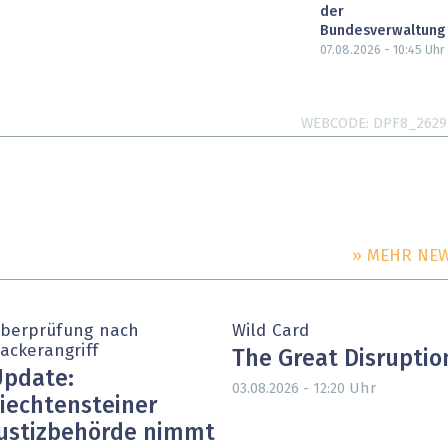
der
Bundesverwaltung
07.08.2026 - 10:45
Uhr
WEBCODE
DPF8_2629
» MEHR NE
berprüfung nach
Wild Card
ackerangriff
The Great Disruptio
pdate:
Uhr
03.08.2026 - 12:20
iechtensteiner
ustizbehörde nimmt