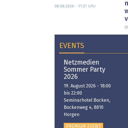
n
Uhr
06.08.2026 - 11:37
w
0
EVENTS
Open-i 2026 | The
Netzmedien
Swiss Innovation
Sommer Party
Platform
2026
6. November 2026 -
19. August 2026 - 18:00
:00 bis 18:00
bis 22:00
ongresshaus Zürich
Seminarhotel Bocken,
Bockenweg 4, 8810
PREMIUM EVENT
Horgen
PREMIUM EVENT