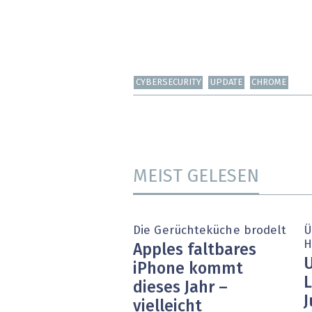
CYBERSECURITY
UPDATE
CHROME
MEIST GELESEN
Die Gerüchteküche brodelt
Ü
H
Apples faltbares
U
iPhone kommt
L
dieses Jahr –
J
vielleicht