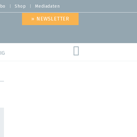
bo
Shop
Mediadaten
» NEWSLETTER
IG
are