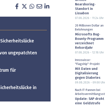
dritten
Nearshoring-
Standort in
Lissabon
07.08.2026 - 11:24
Uhr
20 Millionen Dollar an
Belohnungen
Microsofts Bug-
Bounty-Programm
 Sicherheitslücke
verzeichnet
Rekordjahr
n von ungepatchten
07.08.2026 - 12:18
Uhr
Innosuisse-
"Flagship"-Projekt
Mit Daten und
trum für
Digitalisierung
gegen Diabetes
09.08.2026 - 09:00
Uh
Sicherheitslücke in
Nach IT-Pannen bei
Arbeitsvermittlungsst
Update: SAP droht
eine Geldstrafe