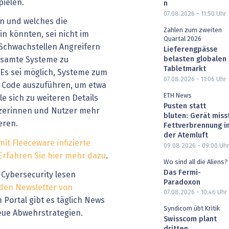
pielen.
n
07.08.2026 - 11:50
Uhr
n und welches die
Zahlen zum zweiten
in könnten, sei nicht im
Quartal 2026
 Schwachstellen Angreifern
Lieferengpässe
belasten globalen
gesamte Systeme zu
Tabletmarkt
 Es sei möglich, Systeme zum
07.08.2026 - 11:06
Uhr
n Code auszuführen, um etwa
ETH News
le sich zu weiteren Details
Pusten statt
tzerinnen und Nutzer mehr
bluten: Gerät miss
eren.
Fettverbrennung i
der Atemluft
mit Fleeceware infizierte
09.08.2026 - 09:00
Uh
Erfahren Sie hier mehr dazu
.
Wo sind all die Aliens?
Das Fermi-
Cybersecurity lesen
Paradoxon
 den Newsletter von
07.08.2026 - 10:46
Uhr
m Portal gibt es täglich News
Syndicom übt Kritik
eue Abwehrstrategien.
Swisscom plant