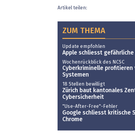
Artikel teilen:
ZUM THEMA
Update empfohlen
Apple schliesst gefährliche
Wochenrückblick des NCSC
Cyberkriminelle profitiere
Systemen
18 Stellen bewilligt
Zürich baut kantonales Zen
Cybersicherheit
"Use-After-Free"-Fehler
Google schliesst kritische 
Chrome