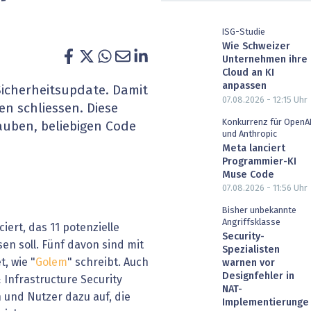
heit wird digital
IT for Health
ISG-Studie
Wie Schweizer
chain
Artificial Intelligence
Unternehmen ihre
Cloud an KI
SGVO
Finance 2030
anpassen
Sicherheitsupdate. Damit
07.08.2026 - 12:15
Uhr
en schliessen. Diese
 Managed Services & Co.
Fintech & Insurtech
Konkurrenz für OpenA
auben, beliebigen Code
und Anthropic
l Banking
Professional AV & Digital Signage
Meta lanciert
Programmier-KI
Muse Code
 Dossiers
» alle Specials
07.08.2026 - 11:56
Uhr
Bisher unbekannte
Angriffsklasse
ert, das 11 potenzielle
Security-
en soll. Fünf davon sind mit
Spezialisten
, wie "
Golem
" schreibt. Auch
warnen vor
Designfehler in
 Infrastructure Security
NAT-
 und Nutzer dazu auf, die
Implementierunge