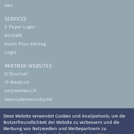
Abo
SERVICES
E-Paper Login
Kontakt
Event-Plus-Eintrag
Login
PARTNER-WEBSITES
ICTjournal
IT-Markt.ch
netzmedien.ch
Swisscybersecurity.net
© NETZMEDIEN AG 2026
Diese Website verwendet Cookies und Analysetools, um die
Impressum
Nutzerfreundlichkeit der Website zu verbessern und die
Werbung von Netzmedien und Werbepartnern zu
AGB