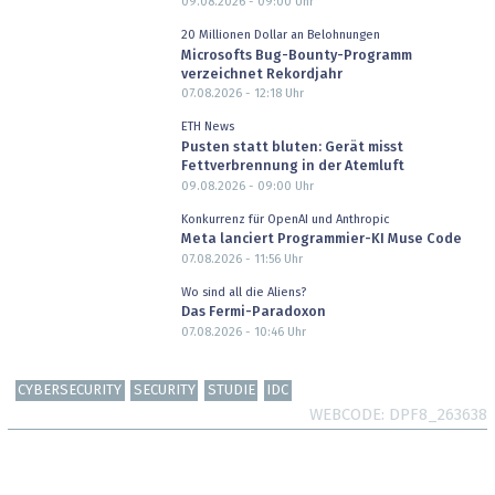
09.08.2026 - 09:00
Uhr
20 Millionen Dollar an Belohnungen
Microsofts Bug-Bounty-Programm
verzeichnet Rekordjahr
07.08.2026 - 12:18
Uhr
ETH News
Pusten statt bluten: Gerät misst
Fettverbrennung in der Atemluft
09.08.2026 - 09:00
Uhr
Konkurrenz für OpenAI und Anthropic
Meta lanciert Programmier-KI Muse Code
07.08.2026 - 11:56
Uhr
Wo sind all die Aliens?
Das Fermi-Paradoxon
07.08.2026 - 10:46
Uhr
CYBERSECURITY
SECURITY
STUDIE
IDC
WEBCODE
DPF8_263638