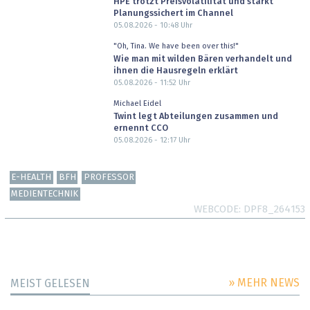
HPE trotzt Preisvolatilität und stärkt
Planungssichert im Channel
05.08.2026 - 10:48
Uhr
"Oh, Tina. We have been over this!"
Wie man mit wilden Bären verhandelt und
ihnen die Hausregeln erklärt
05.08.2026 - 11:52
Uhr
Michael Eidel
Twint legt Abteilungen zusammen und
ernennt CCO
05.08.2026 - 12:17
Uhr
E-HEALTH
BFH
PROFESSOR
MEDIENTECHNIK
WEBCODE
DPF8_264153
» MEHR NEWS
MEIST GELESEN