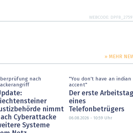
WEBCODE
DPF8_2759
» MEHR NE
berprüfung nach
"You don't have an indian
ackerangriff
accent"
pdate:
Der erste Arbeitsta
iechtensteiner
eines
ustizbehörde nimmt
Telefonbetrügers
ach Cyberattacke
Uhr
06.08.2026 - 10:59
eitere Systeme