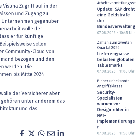
Arbeitsvermittlungsst
 Visana Zugriff auf in der
Update: SAP droht
hwissen und Zugang zu
eine Geldstrafe
der
as Unternehmen gegenüber
Bundesverwaltung
menarbeit wolle der
07.08.2026 - 10:45
Uhr
ass er für künftige
Zahlen zum zweiten
Beispielsweise sollen
Quartal 2026
der Community-Cloud von
Lieferengpässe
-Demand bezogen und den
belasten globalen
Tabletmarkt
en werden. Die
07.08.2026 - 11:06
Uhr
hmen bis Mitte 2024
Bisher unbekannte
Angriffsklasse
Security-
 wolle der Versicherer aber
Spezialisten
u gehören unter anderem das
warnen vor
chitektur und das
Designfehler in
NAT-
Implementierunge
n
07.08.2026 - 11:50
Uhr