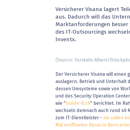
» alle News
Gesund
Versicherer Visana lagert Teil
aus. Dadurch will das Unter
Block
Marktanforderungen besser 
des IT-Outsourcings wechsel
EU-D
Inventx.
XaaS,
(Source: Yurolaits Albert/iStockph
Digita
Der Versicherer Visana will einen g
» alle
auslagern. Betrieb und Unterhalt 
dessen Umsysteme sowie von Work
und des Security Operation Center
wie "
Inside-it.ch
" berichtet. Im R
wechseln demnach auch rund 40 M
zum IT-Dienstleister -
sie sollen k
Mai eröffneten Büros in Bern arbe