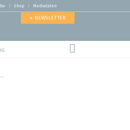
bo
Shop
Mediadaten
» NEWSLETTER
IG
are