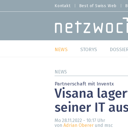
Direkt
Kontakt
Best of Swiss Web
B
HEADER
zum
MENU
Inhalt
MAIN NAVIGATION
NEWS
STORYS
DOSSIE
Live
Best o
NEWS
Wild Card
Best o
Partnerschaft mit Inventx
Visana lager
Studien
Best o
seiner IT au
Meinungen
SAP S
Hands-on
Arbei
Mo 28.11.2022 - 10:17
Uhr
von
Adrian Oberer
und msc