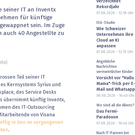
verzeichnet
heit wird digital
IT for Health
Rekordjahr
e seiner IT an Inventx
07.08.2026 - 12:18
Uhr
nehmen für künftige
chain
Artificial Intelligence
ISG-Studie
gewappnet sein. Im Zuge
Wie Schweizer
n auch 40 Angestellte zu
Unternehmen ihre
SGVO
Finance 2030
Cloud an KI
anpassen
 Managed Services & Co.
Fintech & Insurtech
07.08.2026 - 12:15
Uhr
Angebliche
oto)
l Banking
Professional AV & Digital Signage
Nachrichten
vermeintlicher Kinder
rossen Teil seiner IT
 Dossiers
» alle Specials
Vorsicht vor "Hallo
Mama"-Trick per E
des Kernsystems Syrius und
Mail und Whatsapp
place, des Service Desks
06.08.2026 - 16:40
Uhr
s übernimmt künftig Inventx,
Wo sind all die Aliens?
ahmen des IT-Outsourcing
Das Fermi-
itarbeitende von Visana
Paradoxon
ünftig in den im vergangenen
07.08.2026 - 10:46
Uhr
iten
.
Nach IT-Pannen bei