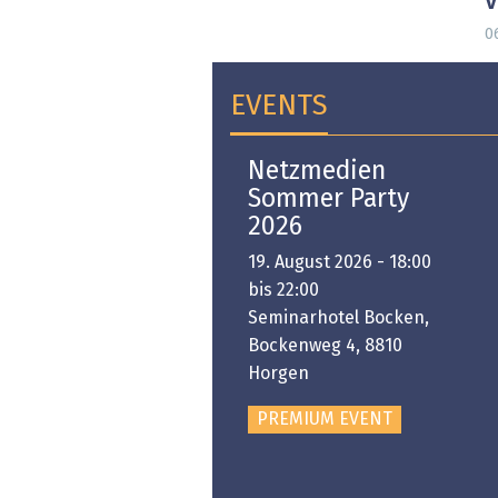
0
EVENTS
Open-i 2026 | The
Netzmedien
Swiss Innovation
Sommer Party
Platform
2026
6. November 2026 -
19. August 2026 - 18:00
:00 bis 18:00
bis 22:00
ongresshaus Zürich
Seminarhotel Bocken,
Bockenweg 4, 8810
PREMIUM EVENT
Horgen
PREMIUM EVENT