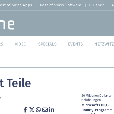
est of Swiss Apps
Best of Swiss Software
E-Paper
A
RS
VIDEO
SPECIALS
EVENTS
NETZWITZ
f Swiss Web
Swiss Digital Ranking
Best of Swiss Web
f Swiss Apps
Datacenter
Best of Swiss Apps
t Teile
f Swiss Software
Cybersecurity
Best of Swiss Softw
s
/4 Hana
IT for Gov
20 Millionen Dollar an
Belohnungen
Microsofts Bug-
tswelten
Cloud & Managed Services
Bounty-Programm