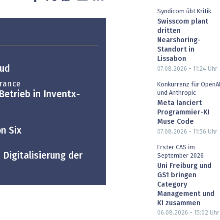
Syndicom übt Kritik
Swisscom plant
dritten
Nearshoring-
Standort in
Lissabon
oud
07.08.2026 - 11:24
Uhr
urance
Konkurrenz für OpenA
Betrieb in Inventx-
und Anthropic
Meta lanciert
Programmier-KI
Muse Code
on Six
07.08.2026 - 11:56
Uhr
Erster CAS im
 Digitalisierung der
September 2026
Uni Freiburg und
GS1 bringen
Category
Management und
KI zusammen
06.08.2026 - 15:02
Uhr