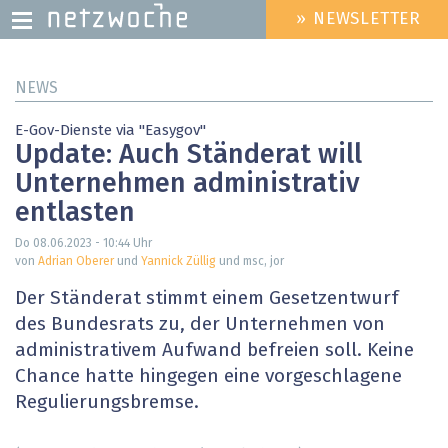
» NEWSLETTER
HEADER
MENU
Direkt
NEWS
zum
Inhalt
E-Gov-Dienste via "Easygov"
Update: Auch Ständerat will
Unternehmen administrativ
entlasten
Do 08.06.2023 - 10:44
Uhr
von
Adrian Oberer
und
Yannick Züllig
und msc, jor
Der Ständerat stimmt einem Gesetzentwurf
des Bundesrats zu, der Unternehmen von
administrativem Aufwand befreien soll. Keine
Chance hatte hingegen eine vorgeschlagene
Regulierungsbremse.