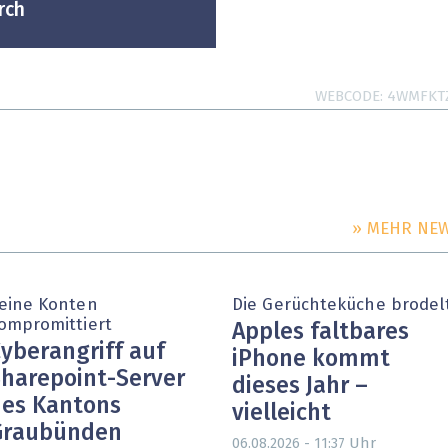
rch
WEBCODE
4WMFKT
» MEHR NE
eine Konten
Die Gerüchteküche brodel
ompromittiert
Apples faltbares
yberangriff auf
iPhone kommt
harepoint-Server
dieses Jahr –
es Kantons
vielleicht
Graubünden
Uhr
06.08.2026 - 11:37