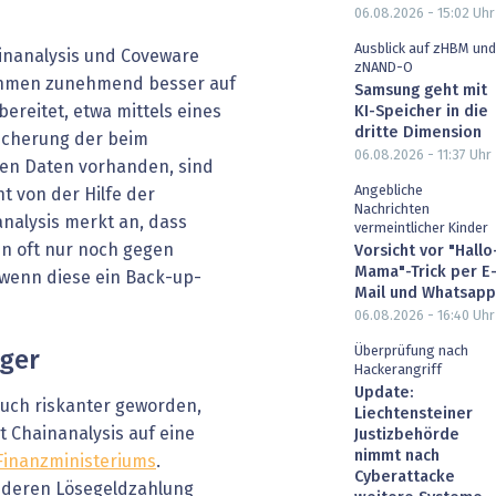
06.08.2026 - 15:02
Uhr
Ausblick auf zHBM und
inanalysis und Coveware
zNAND-O
ehmen zunehmend besser auf
Samsung geht mit
reitet, etwa mittels eines
KI-Speicher in die
dritte Dimension
Sicherung der beim
06.08.2026 - 11:37
Uhr
ten Daten vorhanden, sind
Angebliche
 von der Hilfe der
Nachrichten
nalysis merkt an, dass
vermeintlicher Kinder
 oft nur noch gegen
Vorsicht vor "Hallo
Mama"-Trick per E
wenn diese ein Back-up-
Mail und Whatsapp
06.08.2026 - 16:40
Uhr
Überprüfung nach
nger
Hackerangriff
Update:
auch riskanter geworden,
Liechtensteiner
t Chainanalysis auf eine
Justizbehörde
nimmt nach
Finanzministeriums
.
Cyberattacke
 deren Lösegeldzahlung