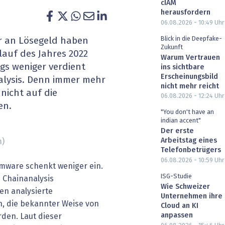
cIAM
heit wird digital
IT for Health
herausfordern
06.08.2026 - 10:49
Uhr
chain
Artificial Intelligence
Blick in die Deepfake-
r an Lösegeld haben
Zukunft
auf des Jahres 2022
Warum Vertrauen
SGVO
Finance 2030
ngs weniger verdient
ins sichtbare
Erscheinungsbild
alysis. Denn immer mehr
 Managed Services & Co.
Fintech & Insurtech
nicht mehr reicht
 nicht auf die
06.08.2026 - 12:24
Uhr
en.
l Banking
Professional AV & Digital Signage
"You don't have an
indian accent"
 Dossiers
» alle Specials
Der erste
Arbeitstag eines
m)
Telefonbetrügers
06.08.2026 - 10:59
Uhr
omware schenkt weniger ein.
ISG-Studie
n Chainanalysis
Wie Schweizer
n analysierte
Unternehmen ihre
, die bekannter Weise von
Cloud an KI
anpassen
en. Laut dieser