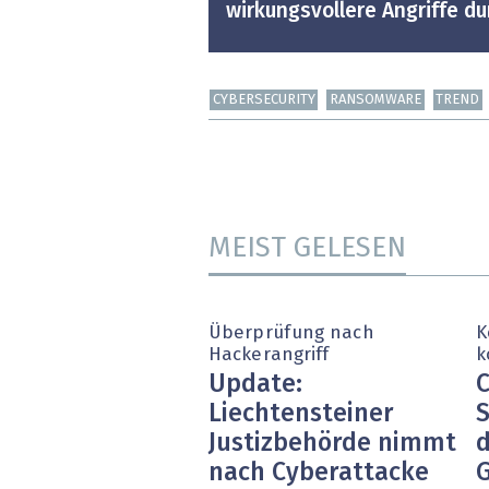
wirkungsvollere Angriffe du
CYBERSECURITY
RANSOMWARE
TREND
MEIST GELESEN
Überprüfung nach
K
Hackerangriff
k
Update:
C
Liechtensteiner
S
Justizbehörde nimmt
d
nach Cyberattacke