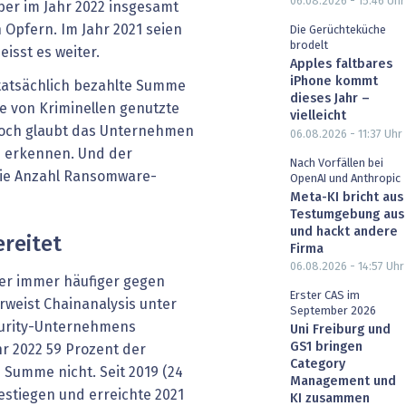
06.08.2026 - 15:46
Uhr
er im Jahr 2022 insgesamt
n Opfern. Im Jahr 2021 seien
Die Gerüchteküche
brodelt
isst es weiter.
Apples faltbares
iPhone kommt
 tatsächlich bezahlte Summe
dieses Jahr –
de von Kriminellen genutzte
vielleicht
noch glaubt das Unternehmen
06.08.2026 - 11:37
Uhr
 erkennen. Und der
Nach Vorfällen bei
 die Anzahl Ransomware-
OpenAI und Anthropic
Meta-KI bricht aus
Testumgebung aus
und hackt andere
ereitet
Firma
06.08.2026 - 14:57
Uhr
fer immer häufiger gegen
Erster CAS im
rweist Chainanalysis unter
September 2026
curity-Unternehmens
Uni Freiburg und
GS1 bringen
r 2022 59 Prozent der
Category
Summe nicht. Seit 2019 (24
Management und
gestiegen und erreichte 2021
KI zusammen