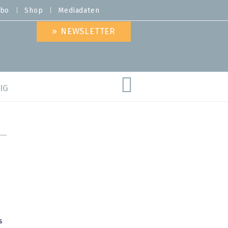
bo
Shop
Mediadaten
» NEWSLETTER
IG
are
s