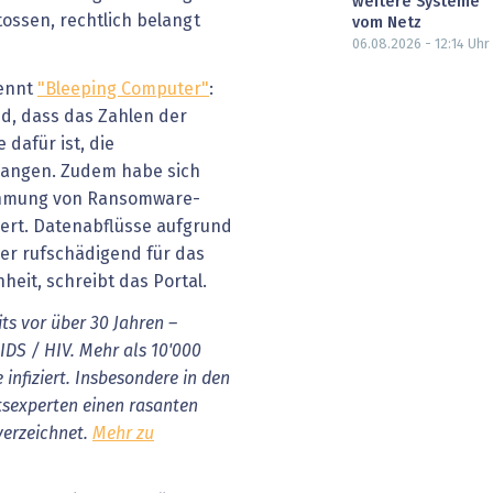
weitere Systeme
ossen, rechtlich belangt
vom Netz
06.08.2026 - 12:14
Uhr
nennt
"Bleeping Computer"
:
d, dass das Zahlen der
dafür ist, die
langen. Zudem habe sich
ehmung von Ransomware-
dert. Datenabflüsse aufgrund
ger rufschädigend für das
eit, schreibt das Portal.
ts vor über 30 Jahren –
DS / HIV. Mehr als 10'000
infiziert. Insbesondere in den
tsexperten einen rasanten
erzeichnet.
Mehr zu