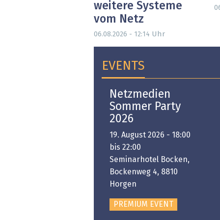
weitere Systeme
0
vom Netz
Uhr
06.08.2026 - 12:14
EVENTS
Open-i 2026 | The
Netzmedien
Swiss Innovation
Sommer Party
Platform
2026
6. November 2026 -
19. August 2026 - 18:00
:00 bis 18:00
bis 22:00
ongresshaus Zürich
Seminarhotel Bocken,
Bockenweg 4, 8810
PREMIUM EVENT
Horgen
PREMIUM EVENT