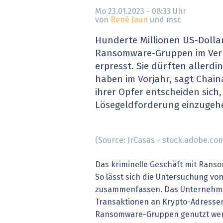
» alle News
Gesund
Mo 23.01.2023 - 08:33
Uhr
von
René Jaun
und msc
Block
Hunderte Millionen US-Dolla
Ransomware-Gruppen im Verl
EU-D
erpresst. Sie dürften allerdi
haben im Vorjahr, sagt Chain
XaaS,
ihrer Opfer entscheiden sich,
Lösegeldforderung einzugeh
Digita
» alle
(Source: JrCasas - stock.adobe.co
Das kriminelle Geschäft mit Rans
So lässt sich die Untersuchung vo
zusammenfassen. Das Unternehme
Transaktionen an Krypto-Adressen
Ransomware-Gruppen genutzt werd