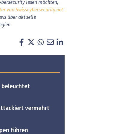
bersecurity lesen möchten,
ter von Swisscybersecurity.net
News über aktuelle
egien.
n beleuchtet
ttackiert vermehrt
pen führen