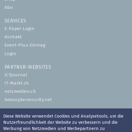
Abo
SERVICES
E-Paper Login
Kontakt
Event-Plus-Eintrag
Login
PARTNER-WEBSITES
ICTjournal
IT-Markt.ch
netzmedien.ch
Swisscybersecurity.net
© NETZMEDIEN AG 2026
Diese Website verwendet Cookies und Analysetools, um die
Impressum
Nutzerfreundlichkeit der Website zu verbessern und die
Werbung von Netzmedien und Werbepartnern zu
AGB