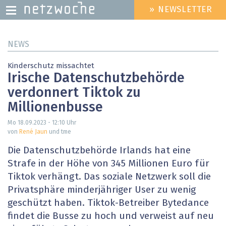
» NEWSLETTER
HEADER
MENU
Direkt
NEWS
zum
Inhalt
Kinderschutz missachtet
Irische Datenschutzbehörde
verdonnert Tiktok zu
Millionenbusse
Mo 18.09.2023 - 12:10
Uhr
von
René Jaun
und tme
Die Datenschutzbehörde Irlands hat eine
Strafe in der Höhe von 345 Millionen Euro für
Tiktok verhängt. Das soziale Netzwerk soll die
Privatsphäre minderjähriger User zu wenig
geschützt haben. Tiktok-Betreiber Bytedance
findet die Busse zu hoch und verweist auf neu