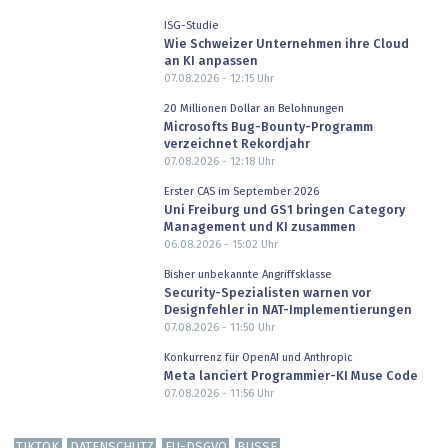
ISG-Studie
Wie Schweizer Unternehmen ihre Cloud
an KI anpassen
07.08.2026 - 12:15
Uhr
20 Millionen Dollar an Belohnungen
Microsofts Bug-Bounty-Programm
verzeichnet Rekordjahr
07.08.2026 - 12:18
Uhr
Erster CAS im September 2026
Uni Freiburg und GS1 bringen Category
Management und KI zusammen
06.08.2026 - 15:02
Uhr
Bisher unbekannte Angriffsklasse
Security-Spezialisten warnen vor
Designfehler in NAT-Implementierungen
07.08.2026 - 11:50
Uhr
Konkurrenz für OpenAI und Anthropic
Meta lanciert Programmier-KI Muse Code
07.08.2026 - 11:56
Uhr
TIKTOK
DATENSCHUTZ
EU-DSGVO
BUSSE