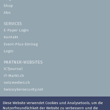
Shop
Abo
SERVICES
E-Paper Login
Kontakt
Event-Plus-Eintrag
Login
PARTNER-WEBSITES
ICTjournal
IT-Markt.ch
netzmedien.ch
Swisscybersecurity.net
© NETZMEDIEN AG 2026
Diese Website verwendet Cookies und Analysetools, um die
Impressum
Nutzerfreundlichkeit der Website zu verbessern und die