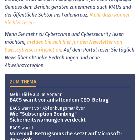
Gemäss dem Bericht geraten zunehmend auch KMUs und
der öffentliche Sektor ins Fadenkreuz.
Mehr dazu können
Sie hier lesen
.
Wenn Sie mehr zu Cybercrime und Cybersecurity lesen
möchten,
melden Sie sich hier für den Newsletter von
Swisscybersecurity.net an
. Auf dem Portal lesen Sie täglich
News über aktuelle Bedrohungen und neue
Abwehrstrategien.
ZUM THEMA
Mehr Fälle als im Vorjahr
BACS warnt vor anhaltendem CEO-Betrug
BACS warnt vor Ablenkungsmanöver
Wie "Subscription Bombing"
Sicherheitswarnungen verdeckt
BACS warnt
Voicemail-Betrugsmasche setzt auf Microsoft-
365-Look