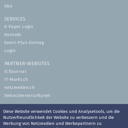
Abo
SERVICES
E-Paper Login
Kontakt
Event-Plus-Eintrag
Login
PARTNER-WEBSITES
ICTjournal
IT-Markt.ch
netzmedien.ch
Swisscybersecurity.net
© NETZMEDIEN AG 2026
Diese Website verwendet Cookies und Analysetools, um die
Impressum
Nutzerfreundlichkeit der Website zu verbessern und die
Werbung von Netzmedien und Werbepartnern zu
AGB