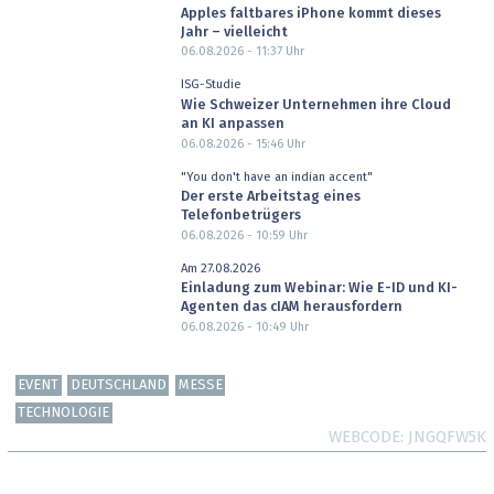
Apples faltbares iPhone kommt dieses
Jahr – vielleicht
06.08.2026 - 11:37
Uhr
ISG-Studie
Wie Schweizer Unternehmen ihre Cloud
an KI anpassen
06.08.2026 - 15:46
Uhr
"You don't have an indian accent"
Der erste Arbeitstag eines
Telefonbetrügers
06.08.2026 - 10:59
Uhr
Am 27.08.2026
Einladung zum Webinar: Wie E-ID und KI-
Agenten das cIAM herausfordern
06.08.2026 - 10:49
Uhr
EVENT
DEUTSCHLAND
MESSE
TECHNOLOGIE
WEBCODE
JNGQFW5K