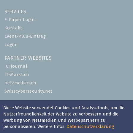
SERVICES
E-Paper Login
Kontakt
Event-Plus-Eintrag
Login
PARTNER-WEBSITES
ICTjournal
IT-Markt.ch
netzmedien.ch
Swisscybersecurity.net
© NETZMEDIEN AG 2026
Diese Website verwendet Cookies und Analysetools, um die
Impressum
Nutzerfreundlichkeit der Website zu verbessern und die
Werbung von Netzmedien und Werbepartnern zu
AGB
personalisieren. Weitere Infos:
Datenschutzerklärung
Nutzungsbestimmungen