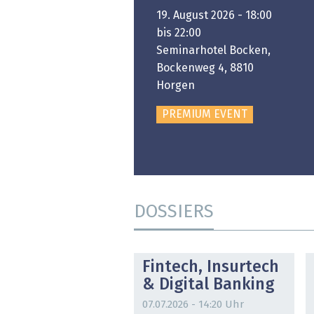
6. November 2026 -
19. August 2026 - 18:00
:00 bis 18:00
bis 22:00
ongresshaus Zürich
Seminarhotel Bocken,
Bockenweg 4, 8810
PREMIUM EVENT
Horgen
PREMIUM EVENT
DOSSIERS
DOSSIER
Fintech, Insurtech
& Digital Banking
07.07.2026 - 14:20 Uhr