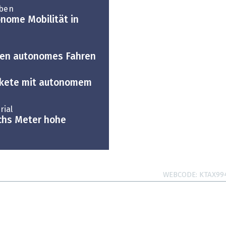
iben
onome Mobilität in
ten autonomes Fahren
Pakete mit autonomem
rial
chs Meter hohe
WEBCODE
KTAX99