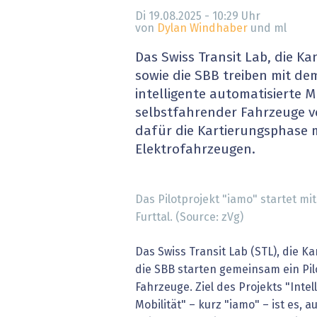
» alle News
Gesund
Di 19.08.2025 - 10:29
Uhr
von
Dylan Windhaber
und ml
Block
Das Swiss Transit Lab, die K
sowie die SBB treiben mit dem
EU-D
intelligente automatisierte M
selbstfahrender Fahrzeuge vo
XaaS,
dafür die Kartierungsphase m
Elektrofahrzeugen.
Digita
» alle
Das Pilotprojekt "iamo" startet mi
Furttal. (Source: zVg)
Das Swiss Transit Lab (STL), die 
die SBB starten gemeinsam ein Pil
Fahrzeuge. Ziel des Projekts "Intel
Mobilität" – kurz "iamo" – ist es, 