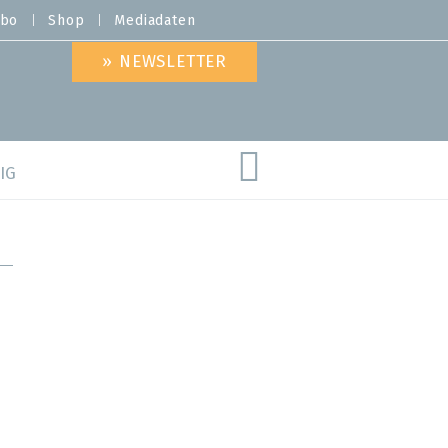
bo
Shop
Mediadaten
» NEWSLETTER
IG
are