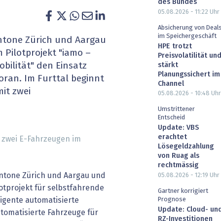
des Bundes
heit wird digital
IT for Health
05.08.2026 - 11:22
Uhr
Absicherung von Deal
chain
Artificial Intelligence
im Speichergeschäft
antone Zürich und Aargau
HPE trotzt
 Pilotprojekt "iamo –
Preisvolatilität un
SGVO
Finance 2030
obilität" den Einsatz
stärkt
Planungssichert im
ran. Im Furttal beginnt
 Managed Services & Co.
Fintech & Insurtech
Channel
it zwei
05.08.2026 - 10:48
Uhr
l Banking
Professional AV & Digital Signage
Umstrittener
Entscheid
 Dossiers
» alle Specials
Update: VBS
erachtet
t zwei E-Fahrzeugen im
Lösegeldzahlung
von Ruag als
rechtmässig
Kantone Zürich und Aargau und
05.08.2026 - 12:19
Uhr
otprojekt für selbstfahrende
Gartner korrigiert
ligente automatisierte
Prognose
Update: Cloud- un
automatisierte Fahrzeuge für
RZ-Investitionen