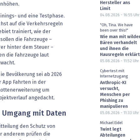
Hersteller ans
inhöhen.
Limit
04.08.2026 - 16:55
Uhr
ainings- und eine Testphase.
hst auf die Verkehrsregeln
"Oh, Tina. We have
been over this!"
biet trainiert, wie der
Wie man mit wilde
sollen die Fahrzeuge –
Bären verhandelt
er hinter dem Steuer –
und ihnen die
en die Fahrzeuge laut
Hausregeln erklärt
05.08.2026 - 11:52
Uhr
erwacht.
Cybertest mit
ie Bevölkerung sei ab 2026
Internetzugang
r App Fahrten in der
Anthropic-KI
versucht,
Flottenerweiterung um
Menschen per
rojektverlauf angedacht.
Phishing zu
manipulieren
n Umgang mit Daten
05.08.2026 - 11:33
Uhr
Michael Eidel
itteilung den Schutz von
Twint legt
r anderem prüfen die
Abteilungen