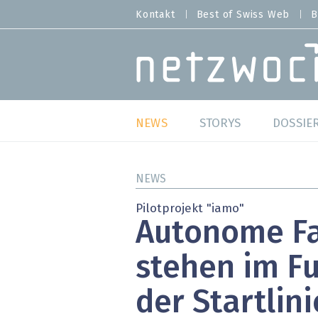
Direkt
Kontakt
Best of Swiss Web
B
HEADER
zum
MENU
Inhalt
MAIN NAVIGATION
NEWS
STORYS
DOSSIE
Live
Best o
NEWS
Wild Card
Best o
Pilotprojekt "iamo"
Autonome F
Studien
Best o
stehen im Fu
Meinungen
SAP S
der Startlini
Hands-on
Arbei