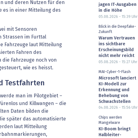
en und deren Nutzen für den
jagen IT-Ausgaben
 es in einer Mitteilung des
in die Höhe
05.08.2026 - 15:39
Uhr
Blick in die Deepfake-
wei mit Sensoren
Zukunft
 Strassen im Furttal
Warum Vertrauen
ins sichtbare
e Fahrzeuge laut Mitteilung
Erscheinungsbild
sierten Fahren des
nicht mehr reicht
n die Fahrzeuge noch von
05.08.2026 - 15:27
Uhr
esteuert, wie es heisst.
MAI-Cyber-1-Flash
Microsoft lanciert
d Testfahrten
KI-Modell zur
Erkennung und
werde man im Pilotgebiet –
Behebung von
Schwachstellen
Würenlos und Killwangen – die
04.08.2026 - 15:56
Uhr
ten Daten bilden die
Chips werden
 die später das automatisierte
Mangelware
erden laut Mitteilung
KI-Boom bringt
hrbahnmarkierungen,
Halbleiter-