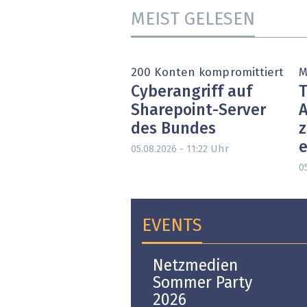
MEIST GELESEN
200 Konten kompromittiert
M
Cyberangriff auf
T
Sharepoint-Server
A
des Bundes
e
Uhr
05.08.2026 - 11:22
05
EVENTS
Open-i 2026 | The
Netzmedien
Swiss Innovation
Sommer Party
Platform
2026