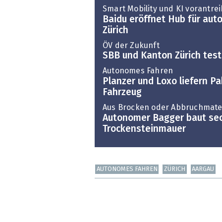
Smart Mobility und KI vorantre
Baidu eröffnet Hub für aut
Zürich
ÖV der Zukunft
SBB und Kanton Zürich tes
Autonomes Fahren
Planzer und Loxo liefern 
Fahrzeug
Aus Brocken oder Abbruchmate
Autonomer Bagger baut se
Trockensteinmauer
AUTONOMES FAHREN
ZÜRICH
AARGAU