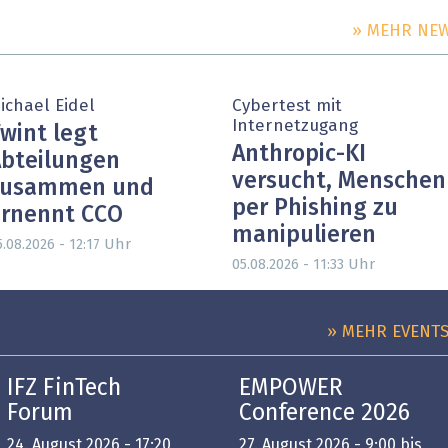
» MEHR NE
ichael Eidel
Cybertest mit
Internetzugang
wint legt
Anthropic-KI
bteilungen
versucht, Menschen
zusammen und
per Phishing zu
rnennt CCO
manipulieren
Uhr
.08.2026 - 12:17
Uhr
05.08.2026 - 11:33
» MEHR EVENT
IFZ FinTech
EMPOWER
Forum
Conference 2026
24. August 2026 - 17:20
27. August 2026 - 9:00 bis