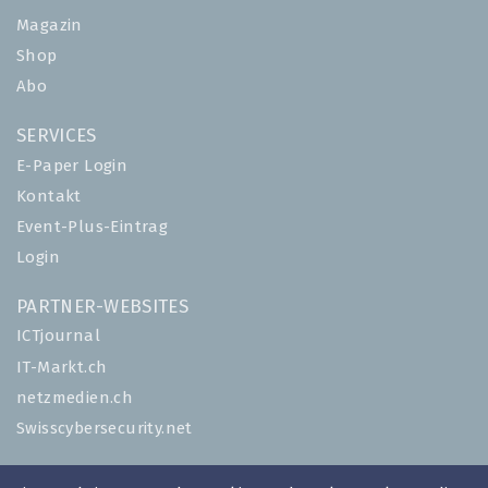
Magazin
Shop
Abo
SERVICES
E-Paper Login
Kontakt
Event-Plus-Eintrag
Login
PARTNER-WEBSITES
ICTjournal
IT-Markt.ch
netzmedien.ch
Swisscybersecurity.net
© NETZMEDIEN AG 2026