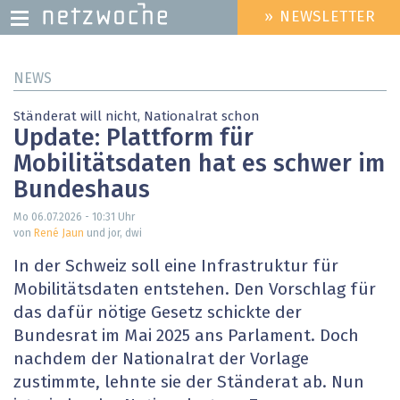
» NEWSLETTER
HEADER
MENU
Direkt
NEWS
zum
Inhalt
Ständerat will nicht, Nationalrat schon
Update: Plattform für
Mobilitätsdaten hat es schwer im
Bundeshaus
Mo 06.07.2026 - 10:31
Uhr
von
René Jaun
und jor, dwi
In der Schweiz soll eine Infrastruktur für
Mobilitätsdaten entstehen. Den Vorschlag für
das dafür nötige Gesetz schickte der
Bundesrat im Mai 2025 ans Parlament. Doch
nachdem der Nationalrat der Vorlage
zustimmte, lehnte sie der Ständerat ab. Nun