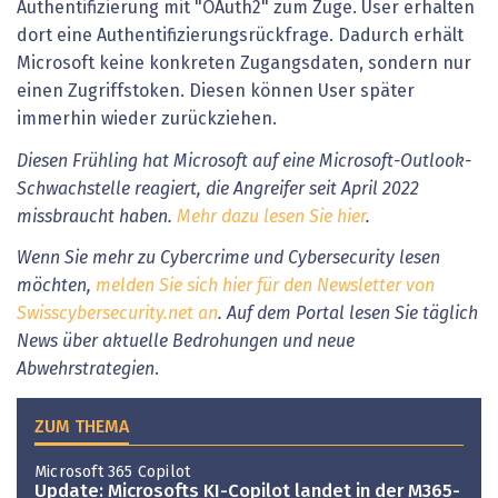
Authentifizierung mit "OAuth2" zum Zuge. User erhalten
dort eine Authentifizierungsrückfrage. Dadurch erhält
Microsoft keine konkreten Zugangsdaten, sondern nur
einen Zugriffstoken. Diesen können User später
immerhin wieder zurückziehen.
Diesen Frühling hat Microsoft auf eine Microsoft-Outlook-
Schwachstelle reagiert, die Angreifer seit April 2022
missbraucht haben.
Mehr dazu lesen Sie hier
.
Wenn Sie mehr zu Cybercrime und Cybersecurity lesen
möchten,
melden Sie sich hier für den Newsletter von
Swisscybersecurity.net an
. Auf dem Portal lesen Sie täglich
News über aktuelle Bedrohungen und neue
Abwehrstrategien
.
ZUM THEMA
Microsoft 365 Copilot
Update: Microsofts KI-Copilot landet in der M365-