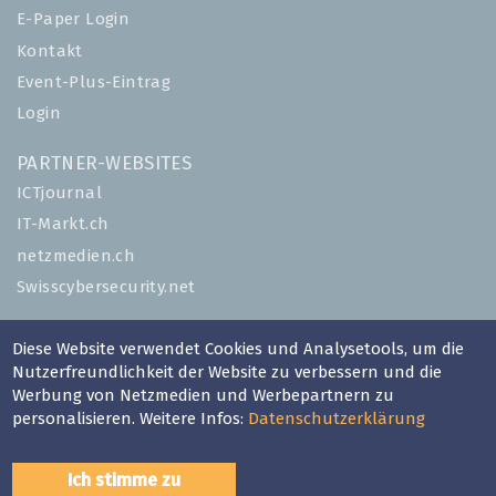
E-Paper Login
Kontakt
Event-Plus-Eintrag
Login
PARTNER-WEBSITES
ICTjournal
IT-Markt.ch
netzmedien.ch
Swisscybersecurity.net
© NETZMEDIEN AG 2026
Diese Website verwendet Cookies und Analysetools, um die
Impressum
Nutzerfreundlichkeit der Website zu verbessern und die
Werbung von Netzmedien und Werbepartnern zu
AGB
personalisieren. Weitere Infos:
Datenschutzerklärung
Nutzungsbestimmungen
Datenschutzerklärung
Ich stimme zu