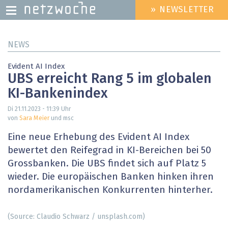
» NEWSLETTER
HEADER
MENU
Direkt
NEWS
zum
Inhalt
Evident AI Index
UBS erreicht Rang 5 im globalen
KI-Bankenindex
Di 21.11.2023 - 11:39
Uhr
von
Sara Meier
und msc
Eine neue Erhebung des Evident AI Index
bewertet den Reifegrad in KI-Bereichen bei 50
Grossbanken. Die UBS findet sich auf Platz 5
wieder. Die europäischen Banken hinken ihren
nordamerikanischen Konkurrenten hinterher.
(Source: Claudio Schwarz / unsplash.com)